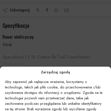
Udostępnij
Specyfikacja
Rower elektryczny
Silnik
Specialized 1.2 SL Custom Rx Trail Tuned Motor
Akumulator
Czytaj więcej
Zarządzaj zgodą
Specialized SL1-320, fully integrated, 320Wh
Aby zapewnić jak najlepsze wrażenia, korzystamy z
Informacje dodatkowe
UI/kontroler
technologii, takich jak pliki cookie, do przechowywania i/lub
uzyskiwania dostępu do informacji o urządzeniu. Zgoda na te
Specialized MasterMind TCU, percentage of remaining
Rozmiar
S1, S2, S3, S4, S5, S6
technologie pozwoli nam przetwarzać dane, takie jak
charge, 120 possible display configurations, MicroTune
zachowanie podczas przeglądania lub unikalne identyfikatory
assist adjustment, ANT+/Bluetooth®, w/Handlebar
na tej stronie. Brak wyrażenia zgody lub wycofanie zgody