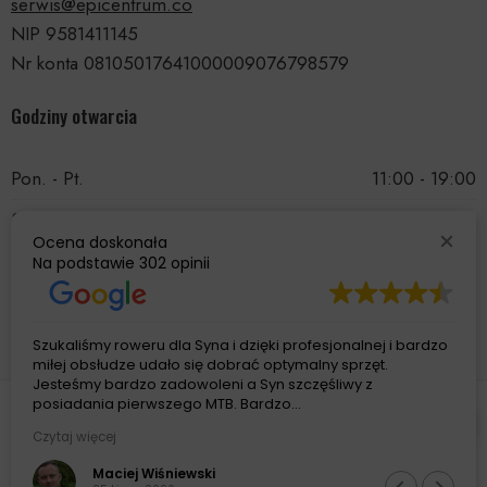
Napęd
serwis@epicentrum.co
NIP 9581411145
Manetki
Nr konta 08105017641000009076798579
SRAM AXS POD Controller
Godziny otwarcia
Przerzutka tylna
SRAM GX Eagle Transmission Derailleur
Pon. - Pt.
11:00 - 19:00
Kaseta
Sobota
11:00 - 15:00
Ocena doskonała
SRAM GX Eagle Transmission Cassette, 12spd, 10-52t
Niedziela
Nieczynne
Na podstawie
302 opinii
Łańcuch
SRAM GX Eagle Transmission Flattop Chain
Szukaliśmy roweru dla Syna i dzięki profesjonalnej i bardzo
miłej obsłudze udało się dobrać optymalny sprzęt.
Korba
Jesteśmy bardzo zadowoleni a Syn szczęśliwy z
posiadania pierwszego MTB. Bardzo
© 2026 Wszelkie prawa zastrzeżone. Z przyjemnością
polecamy!
SRAM Alloy Crankset, Dub interface
Czytaj więcej
zrealizował
BRAINBOX®
.
Zębatki przednie
Maciej Wiśniewski