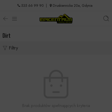
535 66 99 90
|
Druskiennicka 20a, Gdynia
Dirt
Filtry
Brak produktów spełniających kryteria