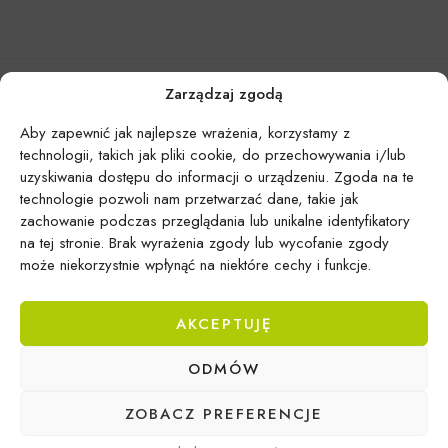
Zarządzaj zgodą
Aby zapewnić jak najlepsze wrażenia, korzystamy z
technologii, takich jak pliki cookie, do przechowywania i/lub
uzyskiwania dostępu do informacji o urządzeniu. Zgoda na te
technologie pozwoli nam przetwarzać dane, takie jak
zachowanie podczas przeglądania lub unikalne identyfikatory
na tej stronie. Brak wyrażenia zgody lub wycofanie zgody
może niekorzystnie wpłynąć na niektóre cechy i funkcje.
AKCEPTUJĘ
Epicentrum Gdynia Wielki Kack
ODMÓW
Michał Domański
ul. Druskiennicka 20a
ZOBACZ PREFERENCJE
81-531 Gdynia