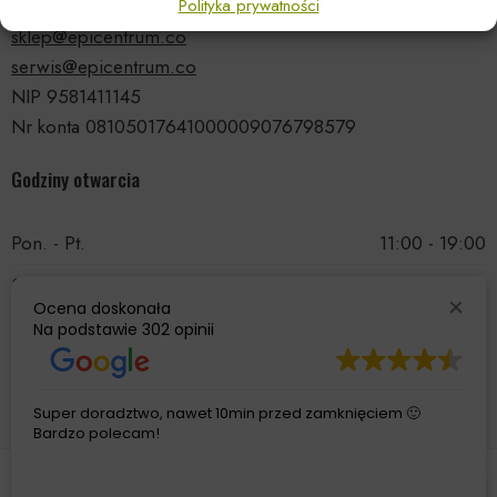
tel.: 535 66 99 90
Polityka prywatności
sklep@epicentrum.co
serwis@epicentrum.co
NIP 9581411145
Nr konta 08105017641000009076798579
Godziny otwarcia
Pon. - Pt.
11:00 - 19:00
Sobota
11:00 - 15:00
Ocena doskonała
Niedziela
Nieczynne
Na podstawie
302 opinii
Super doradztwo, nawet 10min przed zamknięciem 🙂
Bardzo polecam!
© 2026 Wszelkie prawa zastrzeżone. Z przyjemnością