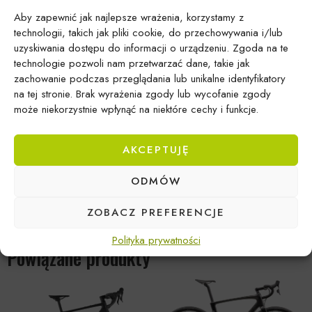
masy i odporności na obciążenia.
Aby zapewnić jak najlepsze wrażenia, korzystamy z
Widelec:
Carbon Gravel Disc – sztywny, karbonowy
technologii, takich jak pliki cookie, do przechowywania i/lub
widelec gwarantujący precyzję prowadzenia.
uzyskiwania dostępu do informacji o urządzeniu. Zgoda na te
Napęd:
1x12
technologie pozwoli nam przetwarzać dane, takie jak
Czytaj więcej
zachowanie podczas przeglądania lub unikalne identyfikatory
Przerzutka / Manetki:
Shimano GRX (seria ST) –
na tej stronie. Brak wyrażenia zgody lub wycofanie zgody
Informacje dodatkowe
niezawodny osprzęt stworzony specjalnie dla graveli.
może niekorzystnie wpłynąć na niektóre cechy i funkcje.
Hamulce:
Hydrauliczne tarczowe Shimano GRX –
Rozmiar
S
pewność hamowania w każdych warunkach pogodowych.
AKCEPTUJĘ
Rozmiar kół:
28 cali
Opony:
Przystosowane do jazdy szutrowej i miejskiej,
ODMÓW
Kategoria:
Gravel
często o szerokości do 45 mm, dające świetną
Marka:
Raymon
przyczepność i swobodę.
ZOBACZ PREFERENCJE
Waga:
Zależna od wariantu i rozmiaru – ok.
9,9 kg -
Polityka prywatności
10,4 kg
Powiązane produkty