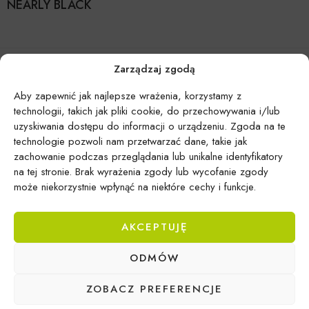
NEARLY BLACK
Zarządzaj zgodą
Aby zapewnić jak najlepsze wrażenia, korzystamy z
technologii, takich jak pliki cookie, do przechowywania i/lub
uzyskiwania dostępu do informacji o urządzeniu. Zgoda na te
technologie pozwoli nam przetwarzać dane, takie jak
zachowanie podczas przeglądania lub unikalne identyfikatory
na tej stronie. Brak wyrażenia zgody lub wycofanie zgody
może niekorzystnie wpłynąć na niektóre cechy i funkcje.
AKCEPTUJĘ
Epicentrum Gdynia Wielki Kack
ODMÓW
Michał Domański
ul. Druskiennicka 20a
ZOBACZ PREFERENCJE
81-531 Gdynia