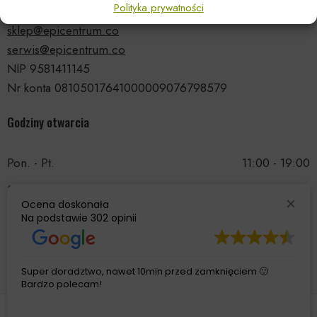
Polityka prywatności
tel.: 535 66 99 90
sklep@epicentrum.co
serwis@epicentrum.co
NIP 9581411145
Nr konta 08105017641000009076798579
Godziny otwarcia
Pon. - Pt.
11:00 - 19:00
Sobota
11:00 - 15:00
Ocena doskonała
Niedziela
Nieczynne
Na podstawie
302 opinii
Super doradztwo, nawet 10min przed zamknięciem 🙂
Bardzo polecam!