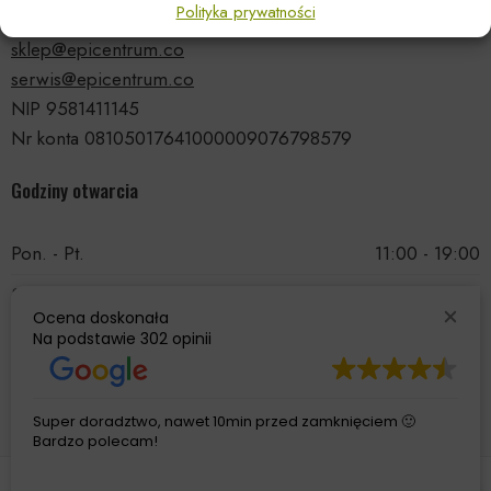
Polityka prywatności
tel.: 535 66 99 90
sklep@epicentrum.co
serwis@epicentrum.co
NIP 9581411145
Nr konta 08105017641000009076798579
Godziny otwarcia
Pon. - Pt.
11:00 - 19:00
Sobota
11:00 - 15:00
Ocena doskonała
Niedziela
Nieczynne
Na podstawie
302 opinii
Super doradztwo, nawet 10min przed zamknięciem 🙂
Bardzo polecam!