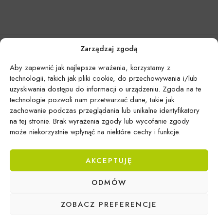
Zarządzaj zgodą
Aby zapewnić jak najlepsze wrażenia, korzystamy z
technologii, takich jak pliki cookie, do przechowywania i/lub
uzyskiwania dostępu do informacji o urządzeniu. Zgoda na te
technologie pozwoli nam przetwarzać dane, takie jak
zachowanie podczas przeglądania lub unikalne identyfikatory
na tej stronie. Brak wyrażenia zgody lub wycofanie zgody
może niekorzystnie wpłynąć na niektóre cechy i funkcje.
AKCEPTUJĘ
Epicentrum Gdynia Wielki Kack
ODMÓW
Michał Domański
ul. Druskiennicka 20a
ZOBACZ PREFERENCJE
81-531 Gdynia