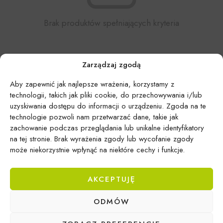
Brak produktów spełniających kryteria
Zarządzaj zgodą
Aby zapewnić jak najlepsze wrażenia, korzystamy z
technologii, takich jak pliki cookie, do przechowywania i/lub
uzyskiwania dostępu do informacji o urządzeniu. Zgoda na te
technologie pozwoli nam przetwarzać dane, takie jak
zachowanie podczas przeglądania lub unikalne identyfikatory
na tej stronie. Brak wyrażenia zgody lub wycofanie zgody
może niekorzystnie wpłynąć na niektóre cechy i funkcje.
AKCEPTUJĘ
ODMÓW
Epicentrum Gdynia Wielki Kack
Michał Domański