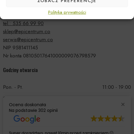
ZOBACZ PREFERENCJE
ul. Druskiennicka 20a
Polityka prywatności
81-531 Gdynia
tel.: 535 66 99 90
sklep@epicentrum.co
serwis@epicentrum.co
NIP 9581411145
Nr konta 08105017641000009076798579
Godziny otwarcia
Pon. - Pt.
11:00 - 19:00
Sobota
11:00 - 15:00
Ocena doskonała
Niedziela
Nieczynne
Na podstawie
302 opinii
Super doradztwo, nawet 10min przed zamknięciem 🙂