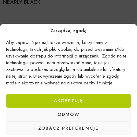
NEARLY BLACK
Zarządzaj zgodą
Aby zapewnić jak najlepsze wrażenia, korzystamy z
technologii, takich jak pliki cookie, do przechowywania i/lub
uzyskiwania dostępu do informacji o urządzeniu. Zgoda na te
technologie pozwoli nam przetwarzać dane, takie jak
zachowanie podczas przeglądania lub unikalne identyfikatory
na tej stronie. Brak wyrażenia zgody lub wycofanie zgody
może niekorzystnie wpłynąć na niektóre cechy i funkcje.
AKCEPTUJĘ
Epicentrum Gdynia Wielki Kack
ODMÓW
Michał Domański
ul. Druskiennicka 20a
ZOBACZ PREFERENCJE
81-531 Gdynia