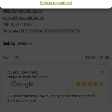
Polityka prywatności
tel.: 535 66 99 90
sklep@epicentrum.co
serwis@epicentrum.co
NIP 9581411145
Nr konta 08105017641000009076798579
Godziny otwarcia
Pon. - Pt.
11:00 - 19:00
Sobota
11:00 - 15:00
Ocena doskonała
Niedziela
Nieczynne
Na podstawie
302 opinii
Super doradztwo, nawet 10min przed zamknięciem 🙂
Bardzo polecam!