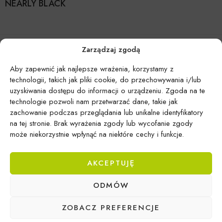
NEARLY BLACK
Zarządzaj zgodą
Aby zapewnić jak najlepsze wrażenia, korzystamy z
technologii, takich jak pliki cookie, do przechowywania i/lub
uzyskiwania dostępu do informacji o urządzeniu. Zgoda na te
technologie pozwoli nam przetwarzać dane, takie jak
zachowanie podczas przeglądania lub unikalne identyfikatory
na tej stronie. Brak wyrażenia zgody lub wycofanie zgody
może niekorzystnie wpłynąć na niektóre cechy i funkcje.
AKCEPTUJĘ
Epicentrum Gdynia Wielki Kack
ODMÓW
Michał Domański
ul. Druskiennicka 20a
ZOBACZ PREFERENCJE
81-531 Gdynia