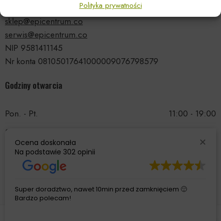
Polityka prywatności
tel.: 535 66 99 90
sklep@epicentrum.co
serwis@epicentrum.co
NIP 9581411145
Nr konta 08105017641000009076798579
Godziny otwarcia
Pon. - Pt.
11:00 - 19:00
Sobota
11:00 - 15:00
Ocena doskonała
Niedziela
Nieczynne
Na podstawie
302 opinii
Super doradztwo, nawet 10min przed zamknięciem 🙂
Bardzo polecam!