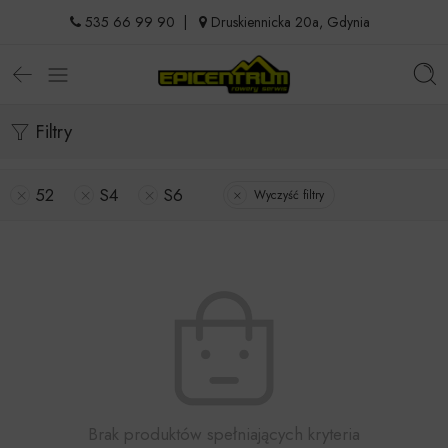
535 66 99 90
|
Druskiennicka 20a, Gdynia
Filtry
52
S4
S6
Wyczyść filtry
Brak produktów spełniających kryteria