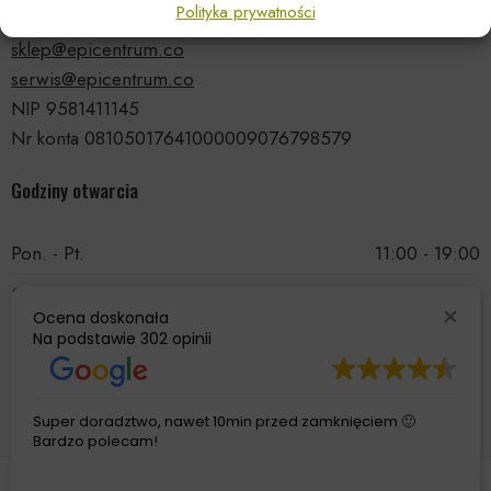
Polityka prywatności
tel.: 535 66 99 90
sklep@epicentrum.co
serwis@epicentrum.co
NIP 9581411145
Nr konta 08105017641000009076798579
Godziny otwarcia
Pon. - Pt.
11:00 - 19:00
Sobota
11:00 - 15:00
Ocena doskonała
Niedziela
Nieczynne
Na podstawie
302 opinii
Super doradztwo, nawet 10min przed zamknięciem 🙂
Bardzo polecam!