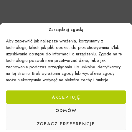
Zarządzaj zgodą
Aby zapewnić jak najlepsze wrażenia, korzystamy z
technologii, takich jak pliki cookie, do przechowywania i/lub
uzyskiwania dostępu do informacji o urządzeniu. Zgoda na te
technologie pozwoli nam przetwarzać dane, takie jak
zachowanie podczas przeglądania lub unikalne identyfikatory
na tej stronie. Brak wyrażenia zgody lub wycofanie zgody
może niekorzystnie wpłynąć na niektóre cechy i funkcje.
AKCEPTUJĘ
Epicentrum Gdynia Wielki Kack
ODMÓW
Michał Domański
ul. Druskiennicka 20a
ZOBACZ PREFERENCJE
81-531 Gdynia