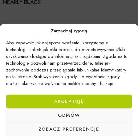
NEARLY BLACK
Zarządzaj zgodą
Aby zapewnić jak najlepsze wrażenia, korzystamy z
technologii, takich jak pliki cookie, do przechowywania i/lub
uzyskiwania dostępu do informacji o urządzeniu. Zgoda na te
technologie pozwoli nam przetwarzać dane, takie jak
zachowanie podczas przeglądania lub unikalne identyfikatory
na tej stronie. Brak wyrażenia zgody lub wycofanie zgody
może niekorzystnie wpłynąć na niektóre cechy i funkcje.
AKCEPTUJĘ
Epicentrum Gdynia Wielki Kack
ODMÓW
Michał Domański
ul. Druskiennicka 20a
ZOBACZ PREFERENCJE
81-531 Gdynia