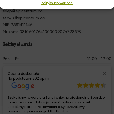
Polityka prywatności
tel.: 535 66 99 90
sklep@epicentrum.co
serwis@epicentrum.co
NIP 9581411145
Nr konta 08105017641000009076798579
Godziny otwarcia
Pon. - Pt.
11:00 - 19:00
Sobota
11:00 - 15:00
Ocena doskonała
Niedziela
Nieczynne
Na podstawie
302 opinii
Szukaliśmy roweru dla Syna i dzięki profesjonalnej i bardzo
miłej obsłudze udało się dobrać optymalny sprzęt.
Jesteśmy bardzo zadowoleni a Syn szczęśliwy z
posiadania pierwszego MTB. Bardzo