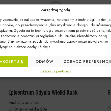
Zarządzaj zgodą
y zapewnić jak najlepsze wrażenia, korzystamy z technologii, takich ja
iki cookie, do przechowywania i/lub uzyskiwania dostępu do informacj
ządzeniu. Zgoda na te technologie pozwoli nam przetwarzać dane, tak
k zachowanie podczas przeglądania lub unikalne identyfikatory na tej
Brak produktów spełniających kryteria
ronie. Brak wyrażenia zgody lub wycofanie zgody może niekorzystnie
ynąć na niektóre cechy i funkcje.
AKCEPTUJĘ
ODMÓW
ZOBACZ PREFERENCJ
Polityka prywatności
Epicentrum Gdynia Wielki Kack
G
Michał Domański
Po
ul. Druskiennicka 20a