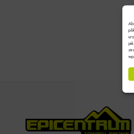
Ab
pl
ur
ja
st
wpł