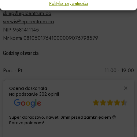
Polityka prywatności
tel.: 535 66 99 90
sklep@epicentrum.co
serwis@epicentrum.co
NIP 9581411145
Nr konta 08105017641000009076798579
Godziny otwarcia
Pon. - Pt.
11:00 - 19:00
Sobota
11:00 - 15:00
Ocena doskonała
Niedziela
Nieczynne
Na podstawie
302 opinii
Super doradztwo, nawet 10min przed zamknięciem 🙂
Bardzo polecam!