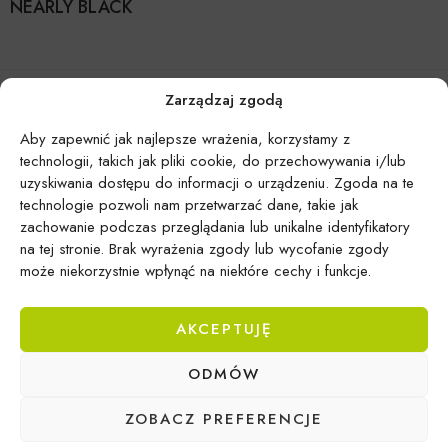
NEARLY BLACK
Zarządzaj zgodą
Aby zapewnić jak najlepsze wrażenia, korzystamy z
technologii, takich jak pliki cookie, do przechowywania i/lub
uzyskiwania dostępu do informacji o urządzeniu. Zgoda na te
technologie pozwoli nam przetwarzać dane, takie jak
zachowanie podczas przeglądania lub unikalne identyfikatory
na tej stronie. Brak wyrażenia zgody lub wycofanie zgody
może niekorzystnie wpłynąć na niektóre cechy i funkcje.
AKCEPTUJĘ
Epicentrum Gdynia Wielki Kack
ODMÓW
Michał Domański
ul. Druskiennicka 20a
ZOBACZ PREFERENCJE
81-531 Gdynia