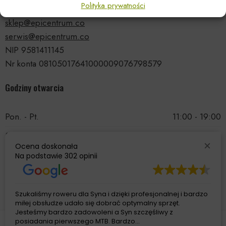
Polityka prywatności
tel.: 535 66 99 90
sklep@epicentrum.co
serwis@epicentrum.co
NIP 9581411145
Nr konta 08105017641000009076798579
Godziny otwarcia
Pon. - Pt.
11:00 - 19:00
Sobota
11:00 - 15:00
Ocena doskonała
Niedziela
Nieczynne
Na podstawie
302 opinii
Szukaliśmy roweru dla Syna i dzięki profesjonalnej i bardzo
miłej obsłudze udało się dobrać optymalny sprzęt.
Jesteśmy bardzo zadowoleni a Syn szczęśliwy z
posiadania pierwszego MTB. Bardzo