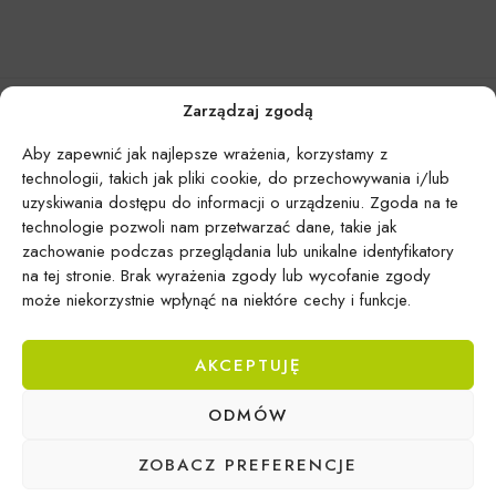
Zarządzaj zgodą
Aby zapewnić jak najlepsze wrażenia, korzystamy z
technologii, takich jak pliki cookie, do przechowywania i/lub
uzyskiwania dostępu do informacji o urządzeniu. Zgoda na te
technologie pozwoli nam przetwarzać dane, takie jak
zachowanie podczas przeglądania lub unikalne identyfikatory
na tej stronie. Brak wyrażenia zgody lub wycofanie zgody
może niekorzystnie wpłynąć na niektóre cechy i funkcje.
AKCEPTUJĘ
Epicentrum Gdynia Wielki Kack
ODMÓW
Michał Domański
ul. Druskiennicka 20a
ZOBACZ PREFERENCJE
81-531 Gdynia