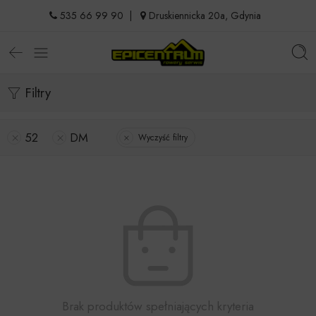
535 66 99 90
|
Druskiennicka 20a, Gdynia
Filtry
52
DM
Wyczyść filtry
Brak produktów spełniających kryteria