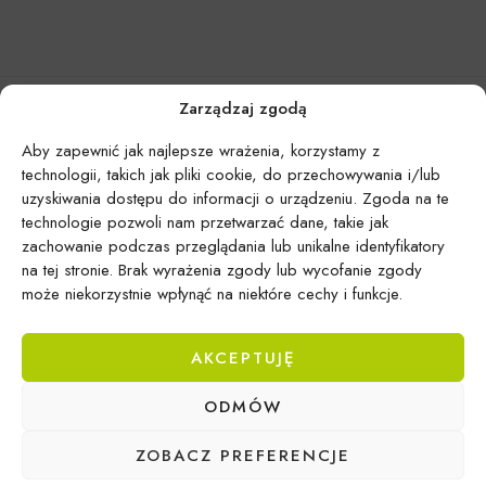
Zarządzaj zgodą
Aby zapewnić jak najlepsze wrażenia, korzystamy z
technologii, takich jak pliki cookie, do przechowywania i/lub
uzyskiwania dostępu do informacji o urządzeniu. Zgoda na te
technologie pozwoli nam przetwarzać dane, takie jak
zachowanie podczas przeglądania lub unikalne identyfikatory
na tej stronie. Brak wyrażenia zgody lub wycofanie zgody
może niekorzystnie wpłynąć na niektóre cechy i funkcje.
AKCEPTUJĘ
Epicentrum Gdynia Wielki Kack
ODMÓW
Michał Domański
ul. Druskiennicka 20a
ZOBACZ PREFERENCJE
81-531 Gdynia