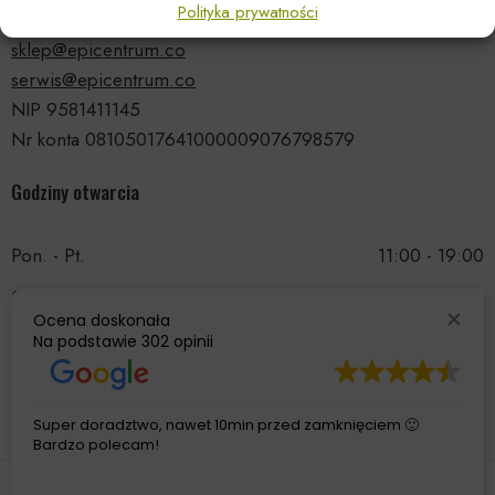
Polityka prywatności
tel.: 535 66 99 90
sklep@epicentrum.co
serwis@epicentrum.co
NIP 9581411145
Nr konta 08105017641000009076798579
Godziny otwarcia
Pon. - Pt.
11:00 - 19:00
Sobota
11:00 - 15:00
Ocena doskonała
Niedziela
Nieczynne
Na podstawie
302 opinii
Super doradztwo, nawet 10min przed zamknięciem 🙂
Bardzo polecam!