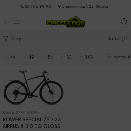
535 66 99 90
|
Druskiennicka 20a, Gdynia
Filtry
Sortuj
44
49
54
S3
XXS
Wyczyść fil
Marka:
SPECIALIZED
ROWER SPECIALIZED 23′
SIRRUS X 3.0 EQ GLOSS