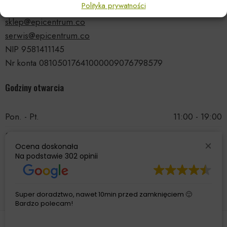
Polityka prywatności
tel.: 535 66 99 90
sklep@epicentrum.co
serwis@epicentrum.co
NIP 9581411145
Nr konta 08105017641000009076798579
Godziny otwarcia
Pon. - Pt.
11:00 - 19:00
Sobota
11:00 - 15:00
Ocena doskonała
Niedziela
Nieczynne
Na podstawie
302 opinii
Super doradztwo, nawet 10min przed zamknięciem 🙂
Bardzo polecam!