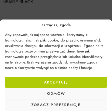
NEARLY BLACK
Zarządzaj zgodą
Aby zapewnić jak najlepsze wrażenia, korzystamy z
technologii, takich jak pliki cookie, do przechowywania i/lub
uzyskiwania dostępu do informacji o urządzeniu. Zgoda na te
technologie pozwoli nam przetwarzać dane, takie jak
zachowanie podczas przeglądania lub unikalne identyfikatory
na tej stronie. Brak wyrażenia zgody lub wycofanie zgody
może niekorzystnie wpłynąć na niektóre cechy i funkcje.
AKCEPTUJĘ
Epicentrum Gdynia Wielki Kack
ODMÓW
Michał Domański
ul. Druskiennicka 20a
ZOBACZ PREFERENCJE
81-531 Gdynia