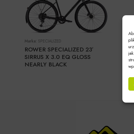
Ab
pl
Marka:
SPECIALIZED
ur
ROWER SPECIALIZED 23′
ja
SIRRUS X 3.0 EQ GLOSS
st
NEARLY BLACK
wpł