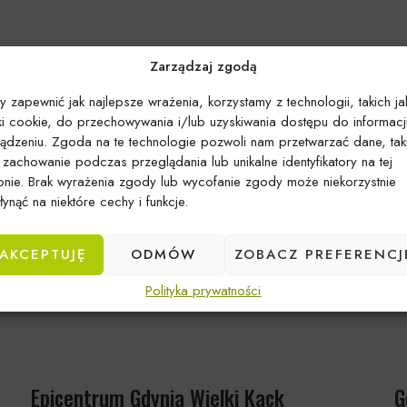
Zarządzaj zgodą
y zapewnić jak najlepsze wrażenia, korzystamy z technologii, takich ja
iki cookie, do przechowywania i/lub uzyskiwania dostępu do informacj
ządzeniu. Zgoda na te technologie pozwoli nam przetwarzać dane, tak
k zachowanie podczas przeglądania lub unikalne identyfikatory na tej
ronie. Brak wyrażenia zgody lub wycofanie zgody może niekorzystnie
ynąć na niektóre cechy i funkcje.
AKCEPTUJĘ
ODMÓW
ZOBACZ PREFERENCJ
Polityka prywatności
Epicentrum Gdynia Wielki Kack
G