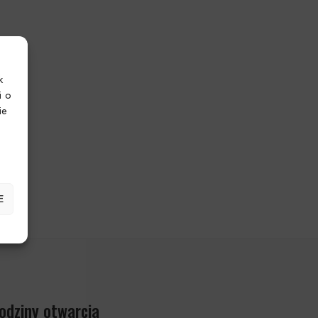
k
i o
ie
E
odziny otwarcia