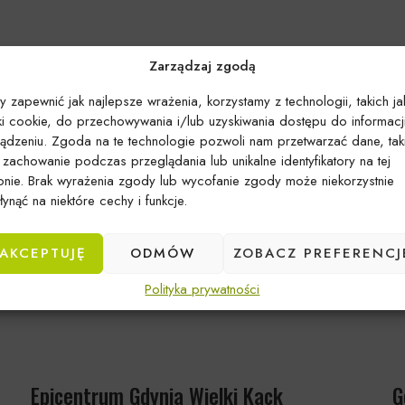
Zarządzaj zgodą
y zapewnić jak najlepsze wrażenia, korzystamy z technologii, takich ja
iki cookie, do przechowywania i/lub uzyskiwania dostępu do informacj
ządzeniu. Zgoda na te technologie pozwoli nam przetwarzać dane, tak
k zachowanie podczas przeglądania lub unikalne identyfikatory na tej
ronie. Brak wyrażenia zgody lub wycofanie zgody może niekorzystnie
ynąć na niektóre cechy i funkcje.
AKCEPTUJĘ
ODMÓW
ZOBACZ PREFERENCJ
Polityka prywatności
Epicentrum Gdynia Wielki Kack
G