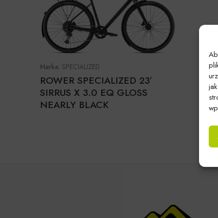
Ab
pl
Marka:
SPECIALIZED
ur
ROWER SPECIALIZED 23′
ja
SIRRUS X 3.0 EQ GLOSS
st
NEARLY BLACK
wpł