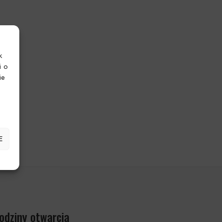
k
i o
ie
E
odziny otwarcia