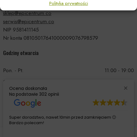
Polityka prywatności
tel.: 535 66 99 90
sklep@epicentrum.co
serwis@epicentrum.co
NIP 9581411145
Nr konta 08105017641000009076798579
Godziny otwarcia
Pon. - Pt.
11:00 - 19:00
Sobota
11:00 - 15:00
Ocena doskonała
Niedziela
Nieczynne
Na podstawie
302 opinii
Super doradztwo, nawet 10min przed zamknięciem 🙂
Bardzo polecam!