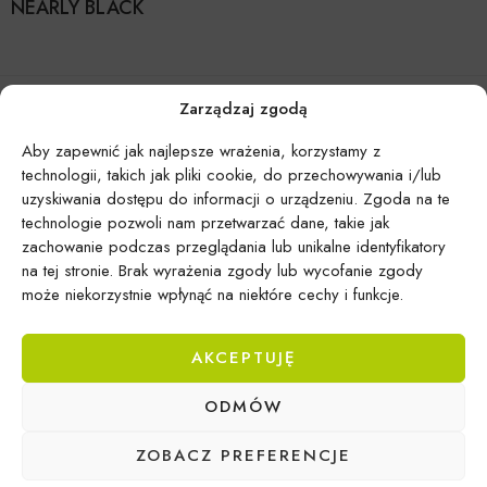
NEARLY BLACK
Zarządzaj zgodą
Aby zapewnić jak najlepsze wrażenia, korzystamy z
technologii, takich jak pliki cookie, do przechowywania i/lub
uzyskiwania dostępu do informacji o urządzeniu. Zgoda na te
technologie pozwoli nam przetwarzać dane, takie jak
zachowanie podczas przeglądania lub unikalne identyfikatory
na tej stronie. Brak wyrażenia zgody lub wycofanie zgody
może niekorzystnie wpłynąć na niektóre cechy i funkcje.
AKCEPTUJĘ
Epicentrum Gdynia Wielki Kack
ODMÓW
Michał Domański
ul. Druskiennicka 20a
ZOBACZ PREFERENCJE
81-531 Gdynia