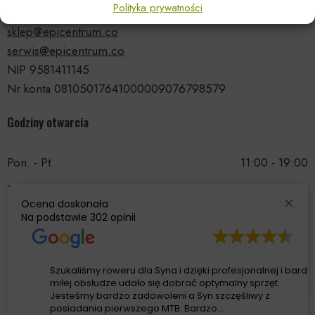
Polityka prywatności
tel.: 535 66 99 90
sklep@epicentrum.co
serwis@epicentrum.co
NIP 9581411145
Nr konta 08105017641000009076798579
Godziny otwarcia
Pon. - Pt.
11:00 - 19:00
Sobota
11:00 - 15:00
Ocena doskonała
Niedziela
Nieczynne
Na podstawie
302 opinii
Szukaliśmy roweru dla Syna i dzięki profesjonalnej i bardzo
miłej obsłudze udało się dobrać optymalny sprzęt.
Jesteśmy bardzo zadowoleni a Syn szczęśliwy z
posiadania pierwszego MTB. Bardzo