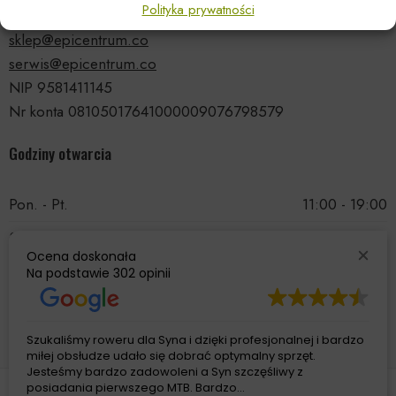
Polityka prywatności
tel.: 535 66 99 90
sklep@epicentrum.co
serwis@epicentrum.co
NIP 9581411145
Nr konta 08105017641000009076798579
Godziny otwarcia
Pon. - Pt.
11:00 - 19:00
Sobota
11:00 - 15:00
Ocena doskonała
Niedziela
Nieczynne
Na podstawie
302 opinii
Szukaliśmy roweru dla Syna i dzięki profesjonalnej i bardzo
miłej obsłudze udało się dobrać optymalny sprzęt.
Jesteśmy bardzo zadowoleni a Syn szczęśliwy z
posiadania pierwszego MTB. Bardzo