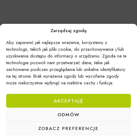
Zarządzaj zgodą
Aby zapewnić jak najlepsze wrażenia, korzystamy z
technologii, takich jak pliki cookie, do przechowywania i/lub
uzyskiwania dostępu do informacji o urządzeniu. Zgoda na te
technologie pozwoli nam przetwarzać dane, takie jak
zachowanie podczas przeglądania lub unikalne identyfikatory
na tej stronie. Brak wyrażenia zgody lub wycofanie zgody
może niekorzystnie wpłynąć na niektóre cechy i funkcje.
AKCEPTUJĘ
Epicentrum Gdynia Wielki Kack
ODMÓW
Michał Domański
ul. Druskiennicka 20a
ZOBACZ PREFERENCJE
81-531 Gdynia