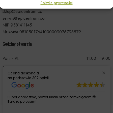
Polityka prywatności
tel.: 535 66 99 90
sklep@epicentrum.co
serwis@epicentrum.co
NIP 9581411145
Nr konta 08105017641000009076798579
Godziny otwarcia
Pon. - Pt.
11:00 - 19:00
Sobota
11:00 - 15:00
Ocena doskonała
Niedziela
Nieczynne
Na podstawie
302 opinii
Super doradztwo, nawet 10min przed zamknięciem 🙂
Bardzo polecam!