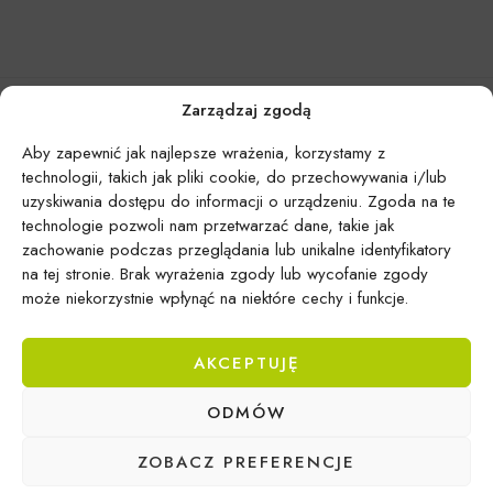
Zarządzaj zgodą
Aby zapewnić jak najlepsze wrażenia, korzystamy z
technologii, takich jak pliki cookie, do przechowywania i/lub
uzyskiwania dostępu do informacji o urządzeniu. Zgoda na te
technologie pozwoli nam przetwarzać dane, takie jak
zachowanie podczas przeglądania lub unikalne identyfikatory
na tej stronie. Brak wyrażenia zgody lub wycofanie zgody
może niekorzystnie wpłynąć na niektóre cechy i funkcje.
AKCEPTUJĘ
Epicentrum Gdynia Wielki Kack
ODMÓW
Michał Domański
ul. Druskiennicka 20a
ZOBACZ PREFERENCJE
81-531 Gdynia