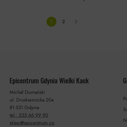
1
2
Epicentrum Gdynia Wielki Kack
G
Michał Domański
Po
ul. Druskiennicka 20a
81-531 Gdynia
S
tel.: 535 66 99 90
N
sklep@epicentrum.co