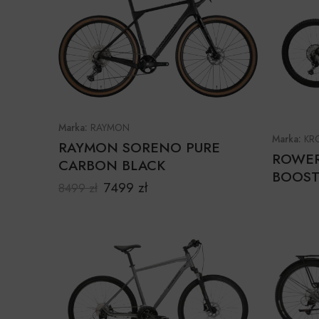
Marka:
RAYMON
Marka:
KR
RAYMON SORENO PURE
ROWER
CARBON BLACK
BOOST
7499
zł
8499
zł