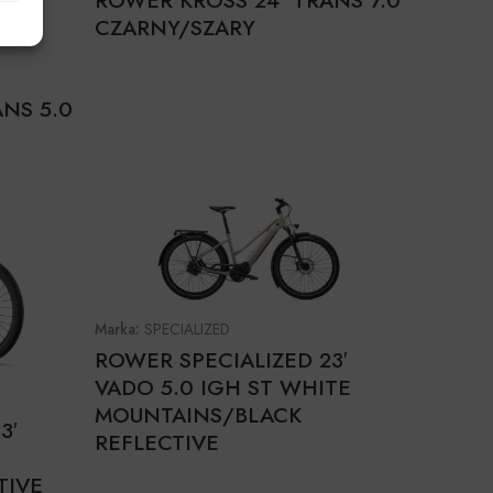
ROWER KROSS 24’ TRANS 7.0
CZARNY/SZARY
NS 5.0
Marka:
SPECIALIZED
ROWER SPECIALIZED 23′
VADO 5.0 IGH ST WHITE
MOUNTAINS/BLACK
3′
REFLECTIVE
TIVE