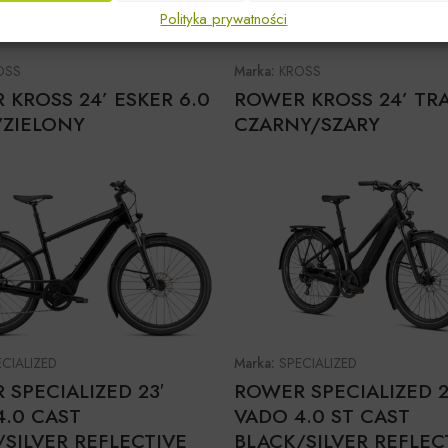
Polityka prywatności
OSS
Marka:
KROSS
 KROSS 24’ ESKER 6.0
ROWER KROSS 24’ TRA
/ZIELONY
CZARNY/SZARY
ECIALIZED
Marka:
SPECIALIZED
SPECIALIZED 23′
ROWER SPECIALIZED 2
4.0 CAST
VADO 4.0 ST CAST
SILVER REFLECTIVE
BLACK/SILVER REFLEC