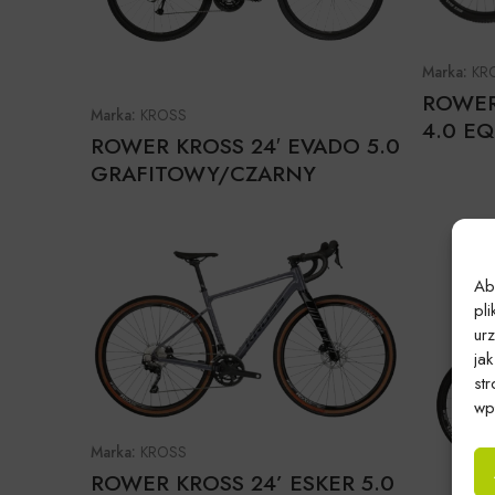
Marka:
KR
ROWER
Marka:
KROSS
4.0 EQ
ROWER KROSS 24′ EVADO 5.0
GRAFITOWY/CZARNY
Ab
pl
ur
ja
st
wpł
Marka:
KROSS
ROWER KROSS 24’ ESKER 5.0