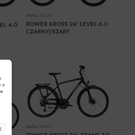
Marka:
KROSS
ROWER KROSS 24′ LEVEL 6.0
EL 4.0
CZARNY/SZARY
k
i o
ie
Marka:
KROSS
E