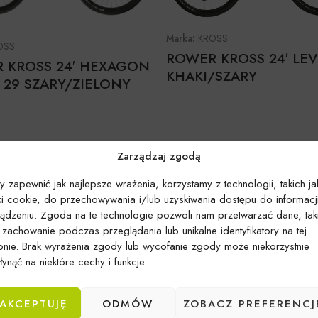
Marka:
KROSS
OSS
ROWER KROSS 24′ LEV
 KROSS 24′ HEXAGON
KHAKI/SZARY
 29 SZARY/ZIELONY
Zarządzaj zgodą
y zapewnić jak najlepsze wrażenia, korzystamy z technologii, takich ja
iki cookie, do przechowywania i/lub uzyskiwania dostępu do informacj
ządzeniu. Zgoda na te technologie pozwoli nam przetwarzać dane, tak
k zachowanie podczas przeglądania lub unikalne identyfikatory na tej
ronie. Brak wyrażenia zgody lub wycofanie zgody może niekorzystnie
ynąć na niektóre cechy i funkcje.
AKCEPTUJĘ
ODMÓW
ZOBACZ PREFERENCJ