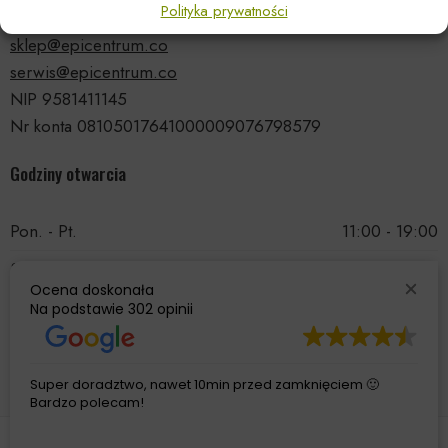
Polityka prywatności
tel.: 535 66 99 90
sklep@epicentrum.co
serwis@epicentrum.co
NIP 9581411145
Nr konta 08105017641000009076798579
Godziny otwarcia
Pon. - Pt.
11:00 - 19:00
Sobota
11:00 - 15:00
Ocena doskonała
Niedziela
Nieczynne
Na podstawie
302 opinii
Super doradztwo, nawet 10min przed zamknięciem 🙂
Bardzo polecam!