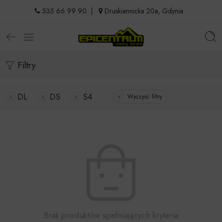
535 66 99 90
|
Druskiennicka 20a, Gdynia
Filtry
DL
DS
S4
Wyczyść filtry
Brak produktów spełniających kryteria