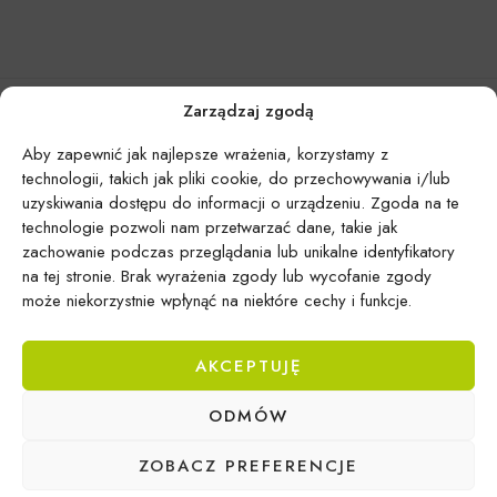
Zarządzaj zgodą
Aby zapewnić jak najlepsze wrażenia, korzystamy z
technologii, takich jak pliki cookie, do przechowywania i/lub
uzyskiwania dostępu do informacji o urządzeniu. Zgoda na te
technologie pozwoli nam przetwarzać dane, takie jak
zachowanie podczas przeglądania lub unikalne identyfikatory
na tej stronie. Brak wyrażenia zgody lub wycofanie zgody
może niekorzystnie wpłynąć na niektóre cechy i funkcje.
AKCEPTUJĘ
Epicentrum Gdynia Wielki Kack
ODMÓW
Michał Domański
ul. Druskiennicka 20a
ZOBACZ PREFERENCJE
81-531 Gdynia