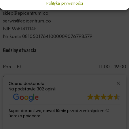
Polityka prywatności
tel.: 535 66 99 90
sklep@epicentrum.co
serwis@epicentrum.co
NIP 9581411145
Nr konta 08105017641000009076798579
Godziny otwarcia
Pon. - Pt.
11:00 - 19:00
Sobota
11:00 - 15:00
Ocena doskonała
Niedziela
Nieczynne
Na podstawie
302 opinii
Super doradztwo, nawet 10min przed zamknięciem 🙂
Bardzo polecam!