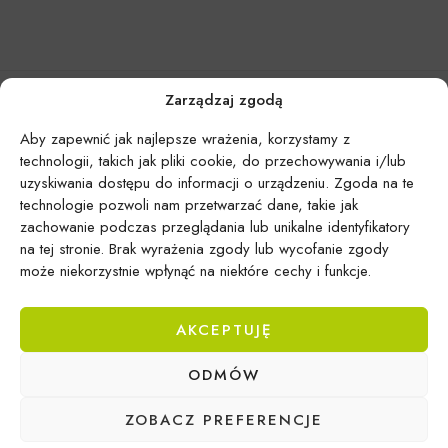
Zarządzaj zgodą
Aby zapewnić jak najlepsze wrażenia, korzystamy z
technologii, takich jak pliki cookie, do przechowywania i/lub
uzyskiwania dostępu do informacji o urządzeniu. Zgoda na te
technologie pozwoli nam przetwarzać dane, takie jak
zachowanie podczas przeglądania lub unikalne identyfikatory
na tej stronie. Brak wyrażenia zgody lub wycofanie zgody
może niekorzystnie wpłynąć na niektóre cechy i funkcje.
AKCEPTUJĘ
Epicentrum Gdynia Wielki Kack
ODMÓW
Michał Domański
ul. Druskiennicka 20a
ZOBACZ PREFERENCJE
81-531 Gdynia