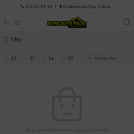
535 66 99 90
|
Druskiennicka 20a, Gdynia
Filtry
53
S1
S4
S5
Wyczyść filtry
Brak produktów spełniających kryteria