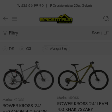
535 66 99 90
|
Druskiennicka 20a, Gdynia
Filtry
Sortuj
DS
XXL
Wyczyść filtry
Marka:
KROSS
Marka:
KROSS
ROWER KROSS 24′ LEVEL
ROWER KROSS 24′
4.0 KHAKI/SZARY
HEXAGON 4.0 EQ 29