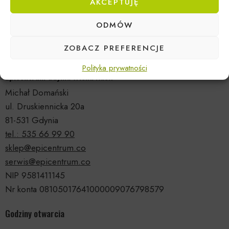
AKCEPTUJĘ
ODMÓW
ZOBACZ PREFERENCJE
Polityka prywatności
Epicentrum Gdynia Wielki Kack
Michał Domański
ul. Druskiennicka 20a
81-531 Gdynia
tel.: 535 66 99 90
sklep@epicentrum.co
serwis@epicentrum.co
NIP 9581411145
Nr konta 08105017641000009076798579
Godziny otwarcia