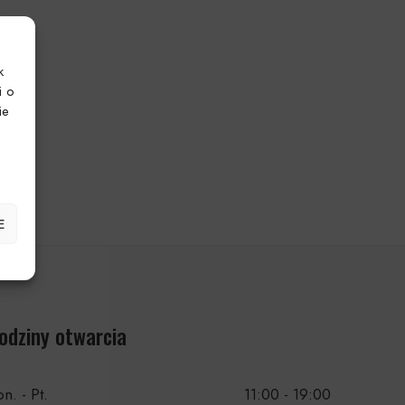
k
i o
ie
E
odziny otwarcia
n. - Pt.
11:00 - 19:00