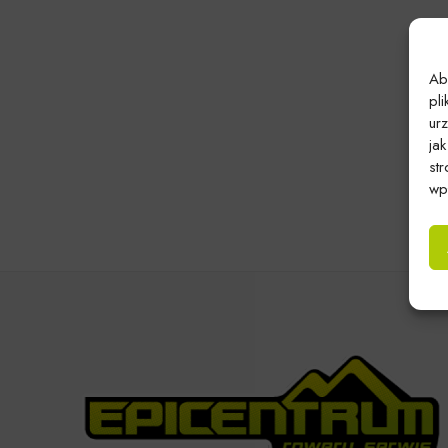
Ab
pl
ur
ja
st
wpł