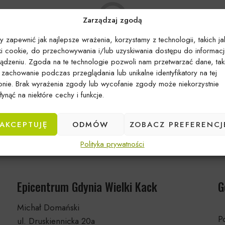
Zarządzaj zgodą
y zapewnić jak najlepsze wrażenia, korzystamy z technologii, takich ja
iki cookie, do przechowywania i/lub uzyskiwania dostępu do informacj
ządzeniu. Zgoda na te technologie pozwoli nam przetwarzać dane, tak
k zachowanie podczas przeglądania lub unikalne identyfikatory na tej
Brak produktów spełniających kryteria
ronie. Brak wyrażenia zgody lub wycofanie zgody może niekorzystnie
ynąć na niektóre cechy i funkcje.
AKCEPTUJĘ
ODMÓW
ZOBACZ PREFERENCJ
Polityka prywatności
Epicentrum Gdynia Wielki Kack
G
Michał Domański
Po
ul. Druskiennicka 20a