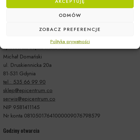
AKCEPTUJĘ
ODMÓW
ZOBACZ PREFERENCJE
Polityka prywatności
Epicentrum Gdynia Wielki Kack
Michał Domański
ul. Druskiennicka 20a
81-531 Gdynia
tel.: 535 66 99 90
sklep@epicentrum.co
serwis@epicentrum.co
NIP 9581411145
Nr konta 08105017641000009076798579
Godziny otwarcia