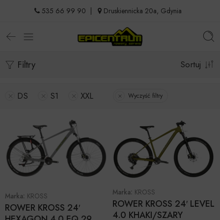
535 66 99 90
|
Druskiennicka 20a, Gdynia
Filtry
Sortuj
DS
S1
XXL
Wyczyść filtry
Marka:
KROSS
Marka:
KROSS
ROWER KROSS 24′ LEVEL
ROWER KROSS 24′
4.0 KHAKI/SZARY
HEXAGON 4.0 EQ 29