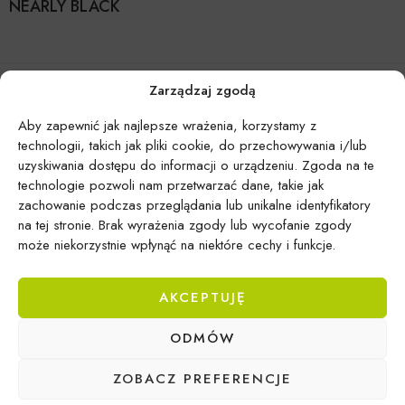
NEARLY BLACK
Zarządzaj zgodą
Aby zapewnić jak najlepsze wrażenia, korzystamy z
technologii, takich jak pliki cookie, do przechowywania i/lub
uzyskiwania dostępu do informacji o urządzeniu. Zgoda na te
technologie pozwoli nam przetwarzać dane, takie jak
zachowanie podczas przeglądania lub unikalne identyfikatory
na tej stronie. Brak wyrażenia zgody lub wycofanie zgody
może niekorzystnie wpłynąć na niektóre cechy i funkcje.
AKCEPTUJĘ
Epicentrum Gdynia Wielki Kack
ODMÓW
Michał Domański
ul. Druskiennicka 20a
ZOBACZ PREFERENCJE
81-531 Gdynia