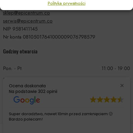
Polityka prywatności
tel.: 535 66 99 90
sklep@epicentrum.co
serwis@epicentrum.co
NIP 9581411145
Nr konta 08105017641000009076798579
Godziny otwarcia
Pon. - Pt.
11:00 - 19:00
Sobota
11:00 - 15:00
Ocena doskonała
Niedziela
Nieczynne
Na podstawie
302 opinii
Super doradztwo, nawet 10min przed zamknięciem 🙂
Bardzo polecam!