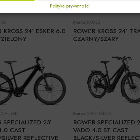
Polityka prywatności
OSS
Marka:
KROSS
 KROSS 24’ ESKER 6.0
ROWER KROSS 24’ TRA
/ZIELONY
CZARNY/SZARY
ECIALIZED
Marka:
SPECIALIZED
SPECIALIZED 23′
ROWER SPECIALIZED 2
4.0 CAST
VADO 4.0 ST CAST
SILVER REFLECTIVE
BLACK/SILVER REFLEC