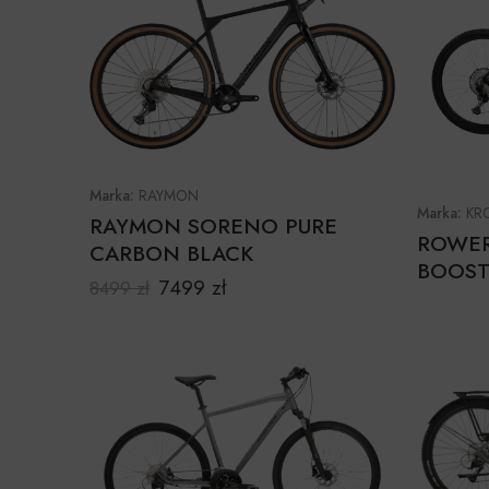
Marka:
RAYMON
Marka:
KR
RAYMON SORENO PURE
ROWER
CARBON BLACK
BOOST
7499
zł
8499
zł