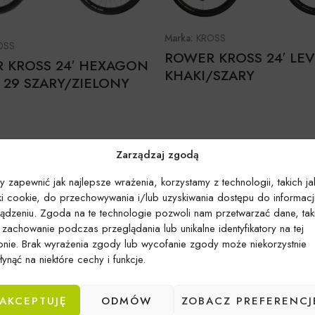
Marka:
KROSS
OSS
ROWER KROSS 24′ LEV
 KROSS 24′ HEXAGON
KHAKI/SZARY
 29 SZARY/ZIELONY
Zarządzaj zgodą
y zapewnić jak najlepsze wrażenia, korzystamy z technologii, takich ja
iki cookie, do przechowywania i/lub uzyskiwania dostępu do informacj
ządzeniu. Zgoda na te technologie pozwoli nam przetwarzać dane, tak
k zachowanie podczas przeglądania lub unikalne identyfikatory na tej
ronie. Brak wyrażenia zgody lub wycofanie zgody może niekorzystnie
ynąć na niektóre cechy i funkcje.
AKCEPTUJĘ
ODMÓW
ZOBACZ PREFERENCJ