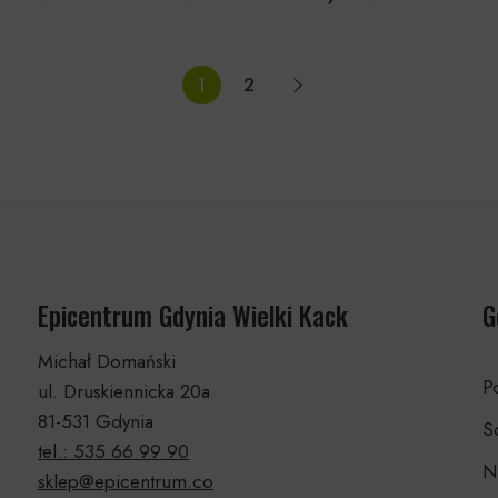
1
2
Epicentrum Gdynia Wielki Kack
G
Michał Domański
Po
ul. Druskiennicka 20a
81-531 Gdynia
S
tel.: 535 66 99 90
N
sklep@epicentrum.co