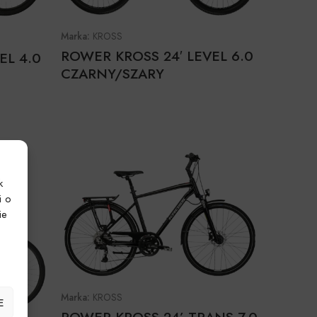
Marka:
KROSS
ROWER KROSS 24′ LEVEL 6.0
EL 4.0
CZARNY/SZARY
k
i o
ie
Marka:
KROSS
E