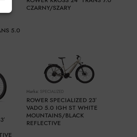
ROWER KROSS 24’ TRANS 7.0
CZARNY/SZARY
NS 5.0
Marka:
SPECIALIZED
ROWER SPECIALIZED 23′
VADO 5.0 IGH ST WHITE
MOUNTAINS/BLACK
3′
REFLECTIVE
TIVE