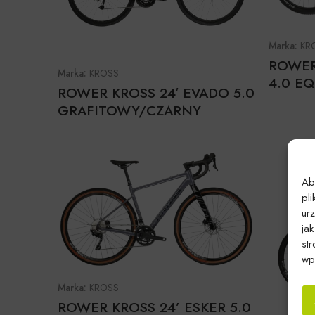
Marka:
KR
ROWER
Marka:
KROSS
4.0 EQ
ROWER KROSS 24′ EVADO 5.0
GRAFITOWY/CZARNY
Ab
pl
ur
ja
st
wpł
Marka:
KROSS
ROWER KROSS 24’ ESKER 5.0