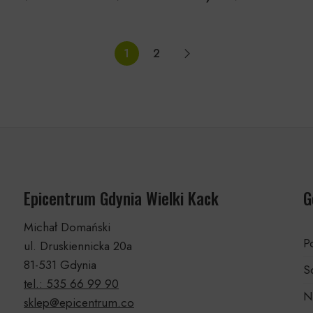
1
2
Epicentrum Gdynia Wielki Kack
G
Michał Domański
Po
ul. Druskiennicka 20a
81-531 Gdynia
S
tel.: 535 66 99 90
N
sklep@epicentrum.co