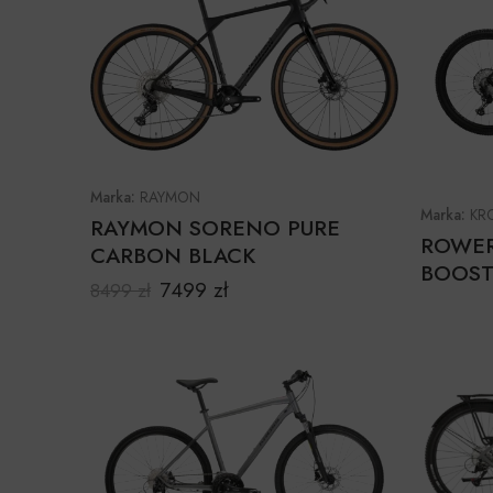
Marka:
RAYMON
Marka:
KR
RAYMON SORENO PURE
ROWER
CARBON BLACK
BOOST
7499
zł
8499
zł