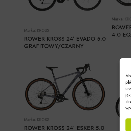
Marka:
KR
ROWER
Marka:
KROSS
4.0 EQ
ROWER KROSS 24′ EVADO 5.0
GRAFITOWY/CZARNY
Ab
pl
ur
ja
st
wpł
Marka:
KROSS
ROWER KROSS 24’ ESKER 5.0