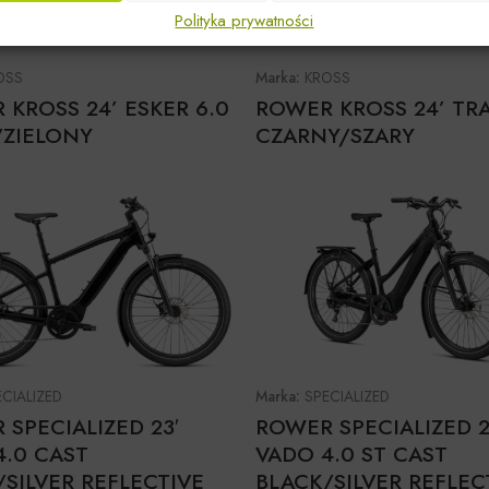
Polityka prywatności
OSS
Marka:
KROSS
 KROSS 24’ ESKER 6.0
ROWER KROSS 24’ TRA
/ZIELONY
CZARNY/SZARY
ECIALIZED
Marka:
SPECIALIZED
SPECIALIZED 23′
ROWER SPECIALIZED 2
4.0 CAST
VADO 4.0 ST CAST
SILVER REFLECTIVE
BLACK/SILVER REFLEC