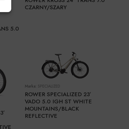
ROWER KROSS 24’ TRANS 7.0
CZARNY/SZARY
NS 5.0
Marka:
SPECIALIZED
ROWER SPECIALIZED 23′
VADO 5.0 IGH ST WHITE
MOUNTAINS/BLACK
3′
REFLECTIVE
TIVE