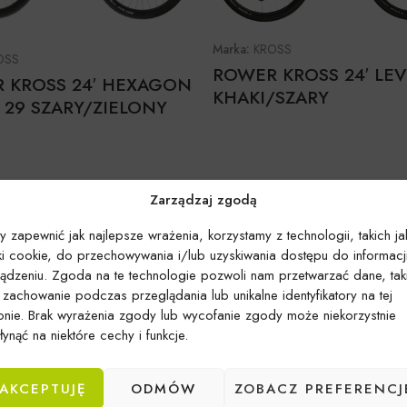
Marka:
KROSS
OSS
ROWER KROSS 24′ LEV
 KROSS 24′ HEXAGON
KHAKI/SZARY
 29 SZARY/ZIELONY
Zarządzaj zgodą
y zapewnić jak najlepsze wrażenia, korzystamy z technologii, takich ja
iki cookie, do przechowywania i/lub uzyskiwania dostępu do informacj
ządzeniu. Zgoda na te technologie pozwoli nam przetwarzać dane, tak
k zachowanie podczas przeglądania lub unikalne identyfikatory na tej
ronie. Brak wyrażenia zgody lub wycofanie zgody może niekorzystnie
ynąć na niektóre cechy i funkcje.
AKCEPTUJĘ
ODMÓW
ZOBACZ PREFERENCJ