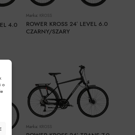
Marka:
KROSS
ROWER KROSS 24′ LEVEL 6.0
EL 4.0
CZARNY/SZARY
k
i o
ie
Marka:
KROSS
E