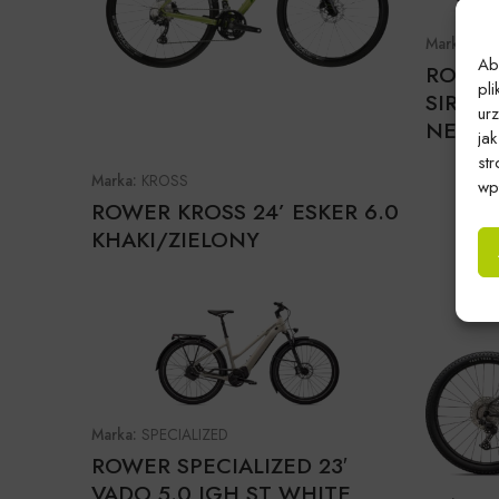
Marka:
SP
Ab
ROWER 
pl
SIRRUS
ur
NEARL
ja
st
Marka:
KROSS
wpł
ROWER KROSS 24’ ESKER 6.0
KHAKI/ZIELONY
Marka:
SPECIALIZED
ROWER SPECIALIZED 23′
VADO 5.0 IGH ST WHITE