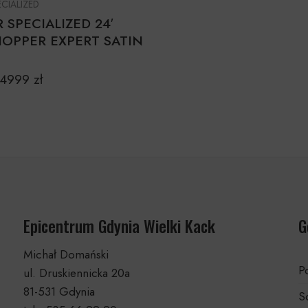
ECIALIZED
SPECIALIZED 24′
OPPER EXPERT SATIN
E
4999
zł
Epicentrum Gdynia Wielki Kack
G
Michał Domański
Po
ul. Druskiennicka 20a
81-531 Gdynia
S