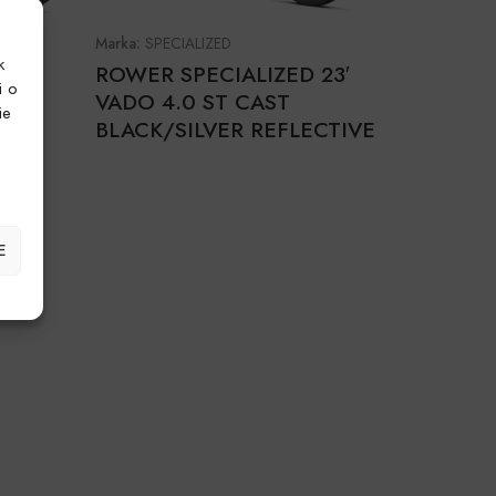
Marka:
SPECIALIZED
k
3′
ROWER SPECIALIZED 23′
i o
VADO 4.0 ST CAST
ie
TIVE
BLACK/SILVER REFLECTIVE
E