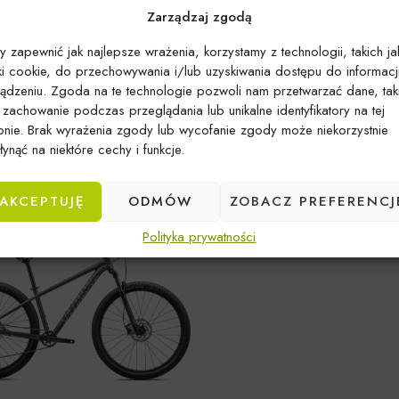
Zarządzaj zgodą
ECIALIZED
Marka:
SPECIALIZED
y zapewnić jak najlepsze wrażenia, korzystamy z technologii, takich ja
SPECIALIZED 23′
ROWER SPECIALIZED 2
iki cookie, do przechowywania i/lub uzyskiwania dostępu do informacj
 X 3.0 EQ GLOSS
VADO 4.0 CAST
ządzeniu. Zgoda na te technologie pozwoli nam przetwarzać dane, tak
Y BLACK
BLACK/SILVER REFLEC
k zachowanie podczas przeglądania lub unikalne identyfikatory na tej
ronie. Brak wyrażenia zgody lub wycofanie zgody może niekorzystnie
ynąć na niektóre cechy i funkcje.
AKCEPTUJĘ
ODMÓW
ZOBACZ PREFERENCJ
Polityka prywatności