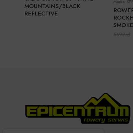
Marka:
SP
MOUNTAINS/BLACK
ROWER 
REFLECTIVE
ROCKH
SMOK
5699
zł