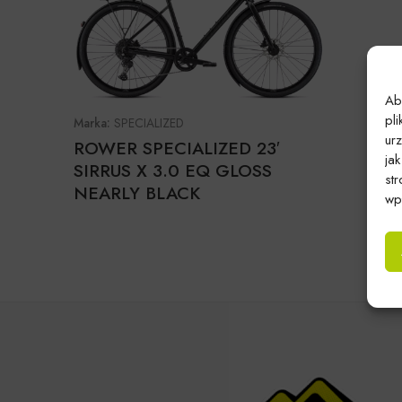
Ab
pl
Marka:
SPECIALIZED
ur
ROWER SPECIALIZED 23′
ja
SIRRUS X 3.0 EQ GLOSS
st
NEARLY BLACK
wpł