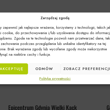
Zarządzaj zgodą
y zapewnić jak najlepsze wrażenia, korzystamy z technologii, takich ja
iki cookie, do przechowywania i/lub uzyskiwania dostępu do informacj
ządzeniu. Zgoda na te technologie pozwoli nam przetwarzać dane, tak
k zachowanie podczas przeglądania lub unikalne identyfikatory na tej
ronie. Brak wyrażenia zgody lub wycofanie zgody może niekorzystnie
ynąć na niektóre cechy i funkcje.
AKCEPTUJĘ
ODMÓW
ZOBACZ PREFERENCJ
Polityka prywatności
Epicentrum Gdynia Wielki Kack
G