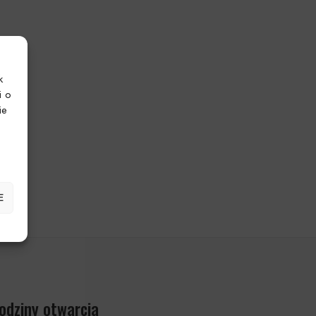
k
i o
ie
E
odziny otwarcia