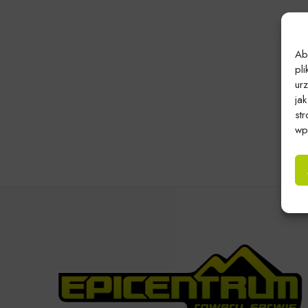
Ab
pl
ur
ja
st
wpł