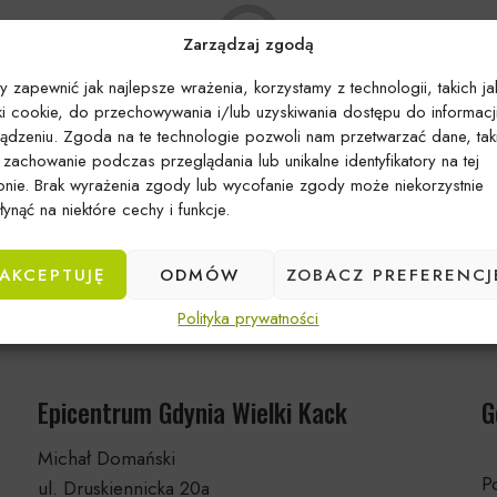
Zarządzaj zgodą
y zapewnić jak najlepsze wrażenia, korzystamy z technologii, takich ja
iki cookie, do przechowywania i/lub uzyskiwania dostępu do informacj
ządzeniu. Zgoda na te technologie pozwoli nam przetwarzać dane, tak
k zachowanie podczas przeglądania lub unikalne identyfikatory na tej
Brak produktów spełniających kryteria
ronie. Brak wyrażenia zgody lub wycofanie zgody może niekorzystnie
ynąć na niektóre cechy i funkcje.
AKCEPTUJĘ
ODMÓW
ZOBACZ PREFERENCJ
Polityka prywatności
Epicentrum Gdynia Wielki Kack
G
Michał Domański
Po
ul. Druskiennicka 20a