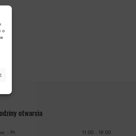
k
i o
ie
E
odziny otwarcia
n. - Pt.
11:00 - 19:00