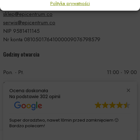
Polityka prywatności
tel.: 535 66 99 90
sklep@epicentrum.co
serwis@epicentrum.co
NIP 9581411145
Nr konta 08105017641000009076798579
Godziny otwarcia
Pon. - Pt.
11:00 - 19:00
Sobota
11:00 - 15:00
Ocena doskonała
Niedziela
Nieczynne
Na podstawie
302 opinii
Super doradztwo, nawet 10min przed zamknięciem 🙂
Bardzo polecam!