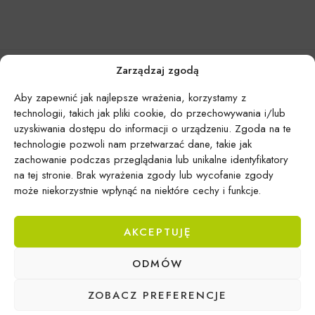
Zarządzaj zgodą
Aby zapewnić jak najlepsze wrażenia, korzystamy z
technologii, takich jak pliki cookie, do przechowywania i/lub
uzyskiwania dostępu do informacji o urządzeniu. Zgoda na te
technologie pozwoli nam przetwarzać dane, takie jak
zachowanie podczas przeglądania lub unikalne identyfikatory
na tej stronie. Brak wyrażenia zgody lub wycofanie zgody
może niekorzystnie wpłynąć na niektóre cechy i funkcje.
AKCEPTUJĘ
Epicentrum Gdynia Wielki Kack
ODMÓW
Michał Domański
ul. Druskiennicka 20a
ZOBACZ PREFERENCJE
81-531 Gdynia