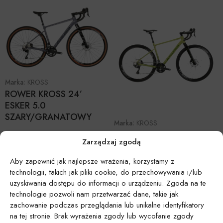
Marka:
KROSS
ROWER KROSS 24’
ESKER 5.0
SZARY/GRANATOWY
Marka:
KROSS
ROWER KROSS 24’
Zarządzaj zgodą
ESKER 6.0
KHAKI/ZIELONY
Aby zapewnić jak najlepsze wrażenia, korzystamy z
technologii, takich jak pliki cookie, do przechowywania i/lub
uzyskiwania dostępu do informacji o urządzeniu. Zgoda na te
technologie pozwoli nam przetwarzać dane, takie jak
zachowanie podczas przeglądania lub unikalne identyfikatory
na tej stronie. Brak wyrażenia zgody lub wycofanie zgody