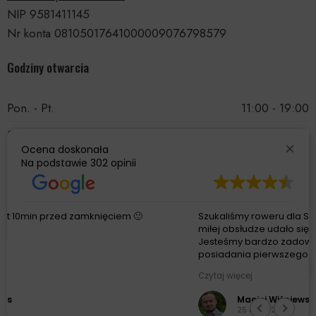
NIP 9581411145
Nr konta 08105017641000009076798579
Godziny otwarcia
Pon. - Pt.
11:00 - 19:00
Sobota
11:00 - 15:00
Ocena doskonała
Niedziela
Nieczynne
Na podstawie
302 opinii
Szukaliśmy roweru dla Syna i dzięki profesjonalnej i bardzo
miłej obsłudze udało się dobrać optymalny sprzęt.
Jesteśmy bardzo zadowoleni a Syn szczęśliwy z
posiadania pierwszego MTB. Bardzo
© 2026 Wszelkie prawa zastrzeżone. Z przyjemnością
polecamy!
Czytaj więcej
zrealizował
BRAINBOX®
.
Maciej Wiśniewski
POLITYKA PRYWATNOŚCI
25 Lipca 2026