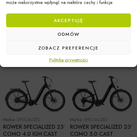
może niekorzystnie wpłynąć na niektóre cechy i funkcje.
AKCEPTUJĘ
Marka:
KROSS
ROWER KROSS 24’
ODMÓW
TRANS 7.0
CZARNY/SZARY
Marka:
KROSS
ZOBACZ PREFERENCJE
ROWER KROSS 24’
TRANS 5.0
Polityka prywatności
CZARNY/SZARY
Marka:
SPECIALIZED
Marka:
SPECIALIZED
ROWER SPECIALIZED 23′
ROWER SPECIALIZED 23′
COMO 4.0 IGH CAST
COMO 5.0 CAST