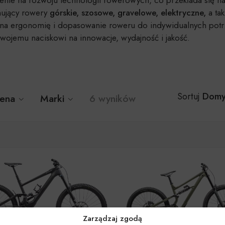
ujący rowery
górskie, szosowe, gravelowe, elektryczne,
a ta
a ergonomię i dopasowanie roweru do indywidualnych potrze
wojemu naciskowi na innowacje, wydajność i jakość.
Domy
Sortuj
ena
Marki
6 wyników
Zarządzaj zgodą