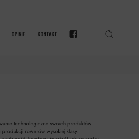
OPINIE
KONTAKT
owanie technologiczne swoich produktów.
i produkcji rowerów wysokiej klasy.
a wydajność, komfort i trwałość ich rowerów.