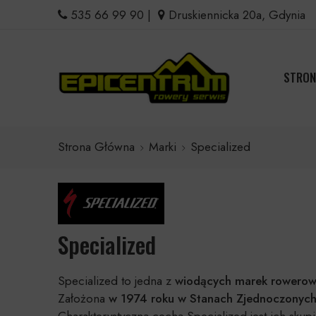
535 66 99 90
|
Druskiennicka 20a, Gdynia
STRON
Strona Główna
Marki
Specialized
Specialized
Specialized to jedna z
wiodących marek rowerowy
Założona
w 1974 roku w Stanach Zjednoczonych
Charakterystyczną cechą Specialized jest ich sku