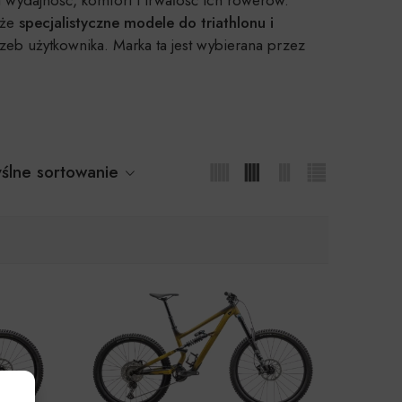
kże
specjalistyczne modele do triathlonu i
b użytkownika. Marka ta jest wybierana przez
ślne sortowanie