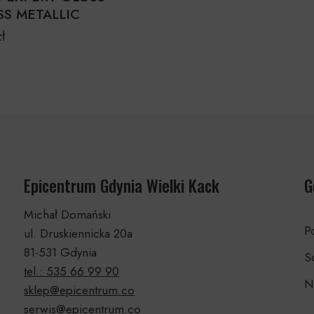
SS METALLIC
zł
Epicentrum Gdynia Wielki Kack
G
Michał Domański
Po
ul. Druskiennicka 20a
81-531 Gdynia
S
tel.: 535 66 99 90
N
sklep@epicentrum.co
serwis@epicentrum.co