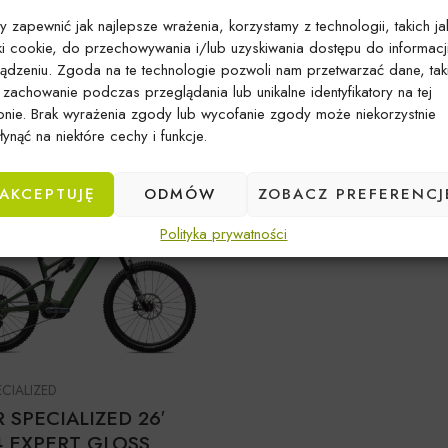
y zapewnić jak najlepsze wrażenia, korzystamy z technologii, takich ja
iki cookie, do przechowywania i/lub uzyskiwania dostępu do informacj
ECIALIZED
Marka:
SPECIALIZED
ządzeniu. Zgoda na te technologie pozwoli nam przetwarzać dane, tak
SPECIALIZED 24′
ROWER SPECIALIZED 2
k zachowanie podczas przeglądania lub unikalne identyfikatory na tej
O SL 2 EXPERT SATIN
STATUS 2 170 DH SATI
ronie. Brak wyrażenia zgody lub wycofanie zgody może niekorzystnie
N/BIRCH
METALLIC SPRUCE
ynąć na niektóre cechy i funkcje.
28999
zł
13999
zł
17399
zł
AKCEPTUJĘ
ODMÓW
ZOBACZ PREFERENCJ
Polityka prywatności
ECIALIZED
SPECIALIZED 26′
4 EXPERT GLOSS