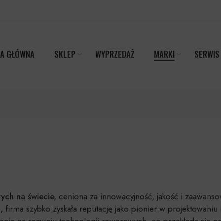
A GŁÓWNA
SKLEP
WYPRZEDAŻ
MARKI
SERWIS
ch na świecie,
ceniona za innowacyjność, jakość i zaawans
,
firma szybko zyskała reputację jako pionier w projektowaniu 
pienie na rozwoju technologii rowerowych, co przekłada się n