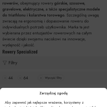
rowerów,
obejmujący rowery
górskie, szosowe,
gravelowe, elektryczne,
a także
specjalistyczne modele
do triathlonu i kolarstwa torowego.
Szczególną uwagę
zwracają na ergonomię i dopasowanie roweru do
indywidualnych potrzeb użytkownika. Marka ta jest
wybierana przez entuzjastów rowerowych na całym
świecie dzięki swojemu naciskowi na innowacje,
wydajność i jakość.
Rowery Specialized
Filtry
44
64
Wyczyść filtry
Zarządzaj zgodą
Aby zapewnić jak najlepsze wrażenia, korzystamy z