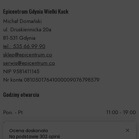
Epicentrum Gdynia Wielki Kack
Michał Domański
ul. Druskiennicka 20a
81-531 Gdynia
tel.: 535 66 99 90
sklep@epicentrum.co
serwis@epicentrum.co
NIP 9581411145
Nr konta 08105017641000009076798579
Godziny otwarcia
Pon. - Pt.
11:00 - 19:00
Sobota
11:00 - 15:00
Ocena doskonała
Niedziela
Nieczynne
Na podstawie
302 opinii