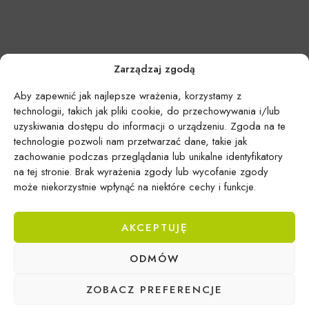
Zarządzaj zgodą
Aby zapewnić jak najlepsze wrażenia, korzystamy z
technologii, takich jak pliki cookie, do przechowywania i/lub
uzyskiwania dostępu do informacji o urządzeniu. Zgoda na te
technologie pozwoli nam przetwarzać dane, takie jak
zachowanie podczas przeglądania lub unikalne identyfikatory
na tej stronie. Brak wyrażenia zgody lub wycofanie zgody
może niekorzystnie wpłynąć na niektóre cechy i funkcje.
AKCEPTUJĘ
Epicentrum Gdynia Wielki Kack
ODMÓW
Michał Domański
ul. Druskiennicka 20a
ZOBACZ PREFERENCJE
81-531 Gdynia