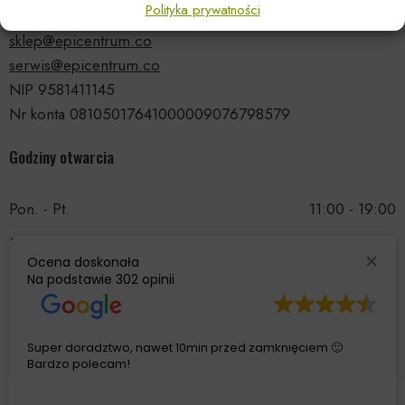
Polityka prywatności
tel.: 535 66 99 90
sklep@epicentrum.co
serwis@epicentrum.co
NIP 9581411145
Nr konta 08105017641000009076798579
Godziny otwarcia
Pon. - Pt.
11:00 - 19:00
Sobota
11:00 - 15:00
Ocena doskonała
Niedziela
Nieczynne
Na podstawie
302 opinii
Super doradztwo, nawet 10min przed zamknięciem 🙂
Bardzo polecam!