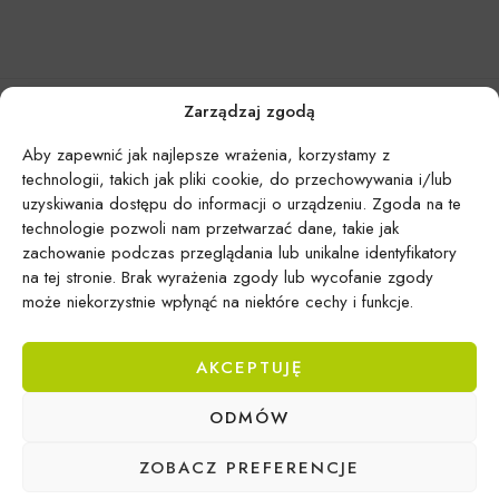
Zarządzaj zgodą
Aby zapewnić jak najlepsze wrażenia, korzystamy z
technologii, takich jak pliki cookie, do przechowywania i/lub
uzyskiwania dostępu do informacji o urządzeniu. Zgoda na te
technologie pozwoli nam przetwarzać dane, takie jak
zachowanie podczas przeglądania lub unikalne identyfikatory
na tej stronie. Brak wyrażenia zgody lub wycofanie zgody
może niekorzystnie wpłynąć na niektóre cechy i funkcje.
AKCEPTUJĘ
Epicentrum Gdynia Wielki Kack
ODMÓW
Michał Domański
ul. Druskiennicka 20a
ZOBACZ PREFERENCJE
81-531 Gdynia