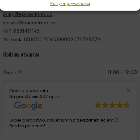
Polityka prywatności
tel.: 535 66 99 90
sklep@epicentrum.co
serwis@epicentrum.co
NIP 9581411145
Nr konta 08105017641000009076798579
Godziny otwarcia
Pon. - Pt.
11:00 - 19:00
Sobota
11:00 - 15:00
Ocena doskonała
Niedziela
Nieczynne
Na podstawie
302 opinii
Super doradztwo, nawet 10min przed zamknięciem 🙂
Bardzo polecam!