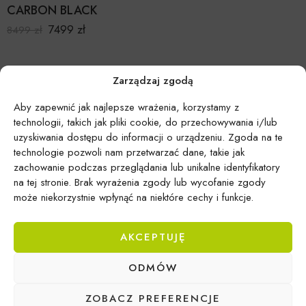
CARBON BLACK
7499
zł
8499
zł
Zarządzaj zgodą
Aby zapewnić jak najlepsze wrażenia, korzystamy z
technologii, takich jak pliki cookie, do przechowywania i/lub
uzyskiwania dostępu do informacji o urządzeniu. Zgoda na te
technologie pozwoli nam przetwarzać dane, takie jak
zachowanie podczas przeglądania lub unikalne identyfikatory
na tej stronie. Brak wyrażenia zgody lub wycofanie zgody
może niekorzystnie wpłynąć na niektóre cechy i funkcje.
AKCEPTUJĘ
Epicentrum Gdynia Wielki Kack
ODMÓW
Michał Domański
ZOBACZ PREFERENCJE
ul. Druskiennicka 20a