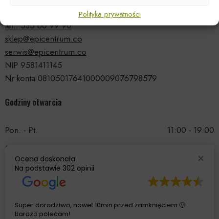
81-531 Gdynia
Polityka prywatności
tel.: 535 66 99 90
sklep@epicentrum.co
serwis@epicentrum.co
NIP 9581411145
Nr konta 08105017641000009076798579
Godziny otwarcia
Pon. - Pt.
11:00 - 19:00
Sobota
11:00 - 15:00
Ocena doskonała
Niedziela
Nieczynne
Na podstawie
302 opinii
Super doradztwo, nawet 10min przed zamknięciem 🙂
Bardzo polecam!