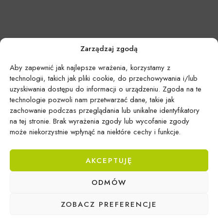
Zarządzaj zgodą
Aby zapewnić jak najlepsze wrażenia, korzystamy z
technologii, takich jak pliki cookie, do przechowywania i/lub
uzyskiwania dostępu do informacji o urządzeniu. Zgoda na te
technologie pozwoli nam przetwarzać dane, takie jak
zachowanie podczas przeglądania lub unikalne identyfikatory
na tej stronie. Brak wyrażenia zgody lub wycofanie zgody
może niekorzystnie wpłynąć na niektóre cechy i funkcje.
AKCEPTUJĘ
Epicentrum Gdynia Wielki Kack
ODMÓW
Michał Domański
ul. Druskiennicka 20a
ZOBACZ PREFERENCJE
81-531 Gdynia