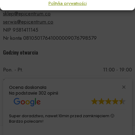
Polityka prywatności
tel.: 535 66 99 90
sklep@epicentrum.co
serwis@epicentrum.co
NIP 9581411145
Nr konta 08105017641000009076798579
Godziny otwarcia
Pon. - Pt.
11:00 - 19:00
Sobota
11:00 - 15:00
Ocena doskonała
Niedziela
Nieczynne
Na podstawie
302 opinii
Super doradztwo, nawet 10min przed zamknięciem 🙂
Bardzo polecam!