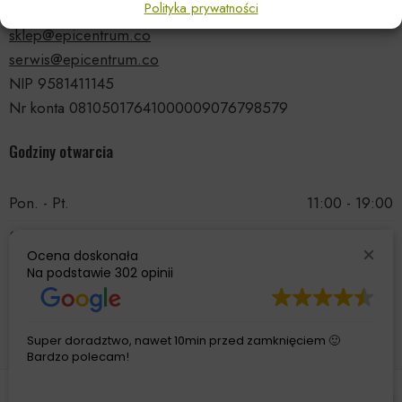
Polityka prywatności
tel.: 535 66 99 90
sklep@epicentrum.co
serwis@epicentrum.co
NIP 9581411145
Nr konta 08105017641000009076798579
Godziny otwarcia
Pon. - Pt.
11:00 - 19:00
Sobota
11:00 - 15:00
Ocena doskonała
Niedziela
Nieczynne
Na podstawie
302 opinii
Super doradztwo, nawet 10min przed zamknięciem 🙂
Bardzo polecam!