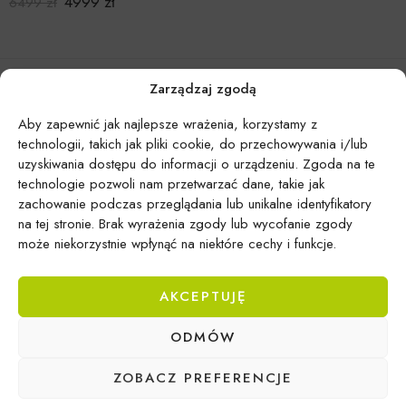
4999
zł
6499
zł
Zarządzaj zgodą
Aby zapewnić jak najlepsze wrażenia, korzystamy z
technologii, takich jak pliki cookie, do przechowywania i/lub
uzyskiwania dostępu do informacji o urządzeniu. Zgoda na te
technologie pozwoli nam przetwarzać dane, takie jak
zachowanie podczas przeglądania lub unikalne identyfikatory
na tej stronie. Brak wyrażenia zgody lub wycofanie zgody
może niekorzystnie wpłynąć na niektóre cechy i funkcje.
AKCEPTUJĘ
Epicentrum Gdynia Wielki Kack
ODMÓW
Michał Domański
ul. Druskiennicka 20a
ZOBACZ PREFERENCJE
81-531 Gdynia