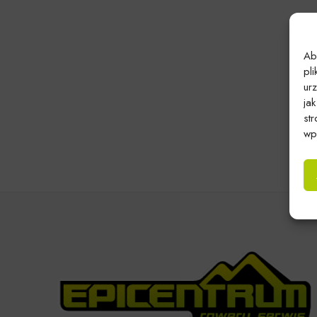
Ab
pl
ur
ja
st
wpł