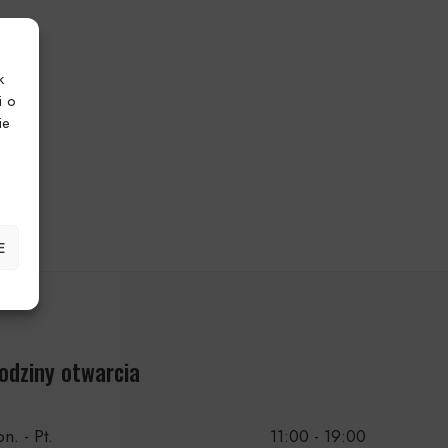
k
i o
ie
E
odziny otwarcia
n. - Pt.
11:00 - 19:00