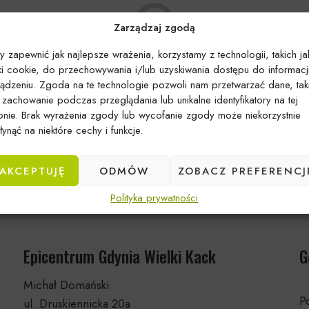
Zarządzaj zgodą
y zapewnić jak najlepsze wrażenia, korzystamy z technologii, takich ja
iki cookie, do przechowywania i/lub uzyskiwania dostępu do informacj
ządzeniu. Zgoda na te technologie pozwoli nam przetwarzać dane, tak
k zachowanie podczas przeglądania lub unikalne identyfikatory na tej
Brak produktów spełniających kryteria
ronie. Brak wyrażenia zgody lub wycofanie zgody może niekorzystnie
ynąć na niektóre cechy i funkcje.
AKCEPTUJĘ
ODMÓW
ZOBACZ PREFERENCJ
Polityka prywatności
Epicentrum Gdynia Wielki Kack
G
Michał Domański
Po
ul. Druskiennicka 20a