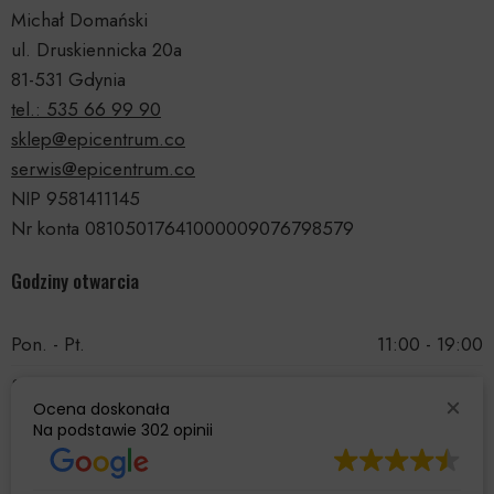
Michał Domański
ul. Druskiennicka 20a
81-531 Gdynia
tel.: 535 66 99 90
sklep@epicentrum.co
serwis@epicentrum.co
NIP 9581411145
Nr konta 08105017641000009076798579
Godziny otwarcia
Pon. - Pt.
11:00 - 19:00
Sobota
11:00 - 15:00
Ocena doskonała
Niedziela
Nieczynne
Na podstawie
302 opinii