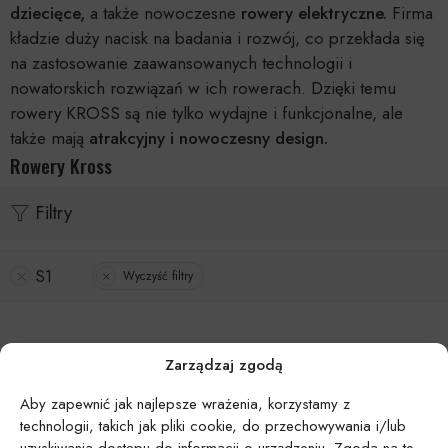
dziecięce,
a także nowoczesne
rowery elektryczne.
Firma
kładzie duży nacisk na badania i rozwój, co przekłada się
na zastosowanie zaawansowanych technologii i
nowatorskich rozwiązań w ich rowerach. Dzięki temu
rowery KROSS są nie tylko wydajne i funkcjonalne, ale
także mają
atrakcyjny i nowoczesny design.
Rowery Kross
Filtry
S1
Wyczyść filtry
Zarządzaj zgodą
Aby zapewnić jak najlepsze wrażenia, korzystamy z
technologii, takich jak pliki cookie, do przechowywania i/lub
uzyskiwania dostępu do informacji o urządzeniu. Zgoda na te