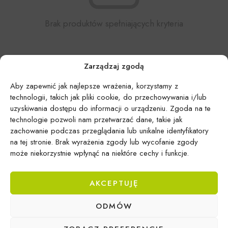
Brak produktów spełniających kryteria
Zarządzaj zgodą
Aby zapewnić jak najlepsze wrażenia, korzystamy z
technologii, takich jak pliki cookie, do przechowywania i/lub
uzyskiwania dostępu do informacji o urządzeniu. Zgoda na te
technologie pozwoli nam przetwarzać dane, takie jak
zachowanie podczas przeglądania lub unikalne identyfikatory
na tej stronie. Brak wyrażenia zgody lub wycofanie zgody
może niekorzystnie wpłynąć na niektóre cechy i funkcje.
AKCEPTUJĘ
ODMÓW
Epicentrum Gdynia Wielki Kack
Michał Domański