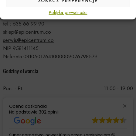
ZOBACZ PREFERENCJE
ul. Druskiennicka 20a
Polityka prywatności
81-531 Gdynia
tel.: 535 66 99 90
sklep@epicentrum.co
serwis@epicentrum.co
NIP 9581411145
Nr konta 08105017641000009076798579
Godziny otwarcia
Pon. - Pt.
11:00 - 19:00
Sobota
11:00 - 15:00
Ocena doskonała
Niedziela
Nieczynne
Na podstawie
302 opinii
Super doradztwo, nawet 10min przed zamknięciem 🙂