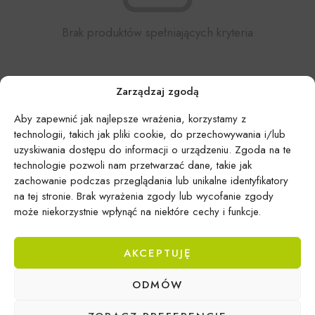
Brak produktów spełniających kryteria
Zarządzaj zgodą
Aby zapewnić jak najlepsze wrażenia, korzystamy z
technologii, takich jak pliki cookie, do przechowywania i/lub
uzyskiwania dostępu do informacji o urządzeniu. Zgoda na te
technologie pozwoli nam przetwarzać dane, takie jak
zachowanie podczas przeglądania lub unikalne identyfikatory
na tej stronie. Brak wyrażenia zgody lub wycofanie zgody
może niekorzystnie wpłynąć na niektóre cechy i funkcje.
AKCEPTUJĘ
ODMÓW
Epicentrum Gdynia Wielki Kack
Michał Domański