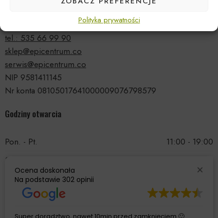
ZOBACZ PREFERENCJE
ul. Druskiennicka 20a
Polityka prywatności
81-531 Gdynia
tel.: 535 66 99 90
sklep@epicentrum.co
serwis@epicentrum.co
NIP 9581411145
Nr konta 08105017641000009076798579
Godziny otwarcia
Pon. - Pt.
11:00 - 19:00
Sobota
11:00 - 15:00
Ocena doskonała
Niedziela
Nieczynne
Na podstawie
302 opinii
Super doradztwo, nawet 10min przed zamknięciem 🙂