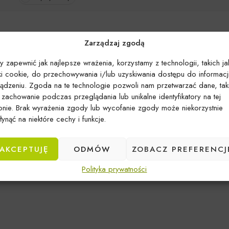
Zarządzaj zgodą
y zapewnić jak najlepsze wrażenia, korzystamy z technologii, takich ja
iki cookie, do przechowywania i/lub uzyskiwania dostępu do informacj
ządzeniu. Zgoda na te technologie pozwoli nam przetwarzać dane, tak
k zachowanie podczas przeglądania lub unikalne identyfikatory na tej
ronie. Brak wyrażenia zgody lub wycofanie zgody może niekorzystnie
ynąć na niektóre cechy i funkcje.
Brak produktów spełniających kryteria
AKCEPTUJĘ
ODMÓW
ZOBACZ PREFERENCJ
Polityka prywatności