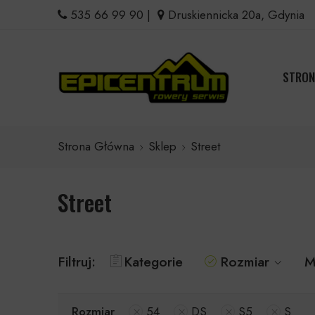
535 66 99 90
|
Druskiennicka 20a, Gdynia
STRON
Strona Główna
Sklep
Street
Street
Filtruj:
Kategorie
Rozmiar
M
Rozmiar
54
DS
S5
S