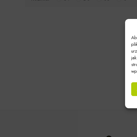
Ab
pl
ur
ja
st
wpł