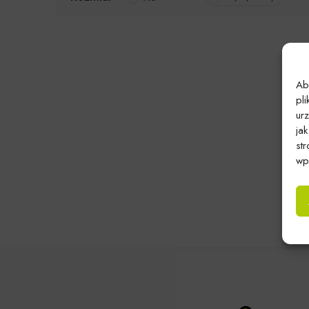
Ab
pl
ur
ja
st
wpł