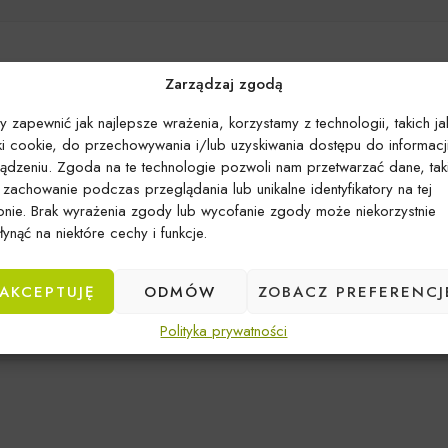
Zarządzaj zgodą
y zapewnić jak najlepsze wrażenia, korzystamy z technologii, takich ja
iki cookie, do przechowywania i/lub uzyskiwania dostępu do informacj
ządzeniu. Zgoda na te technologie pozwoli nam przetwarzać dane, tak
k zachowanie podczas przeglądania lub unikalne identyfikatory na tej
ronie. Brak wyrażenia zgody lub wycofanie zgody może niekorzystnie
ynąć na niektóre cechy i funkcje.
Brak produktów spełniających kryteria
AKCEPTUJĘ
ODMÓW
ZOBACZ PREFERENCJ
Polityka prywatności