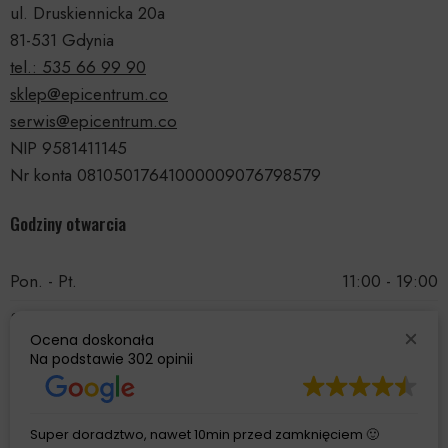
ul. Druskiennicka 20a
81-531 Gdynia
tel.: 535 66 99 90
sklep@epicentrum.co
serwis@epicentrum.co
NIP 9581411145
Nr konta 08105017641000009076798579
Godziny otwarcia
Pon. - Pt.
11:00 - 19:00
Sobota
11:00 - 15:00
Ocena doskonała
Niedziela
Nieczynne
Na podstawie
302 opinii
Super doradztwo, nawet 10min przed zamknięciem 🙂