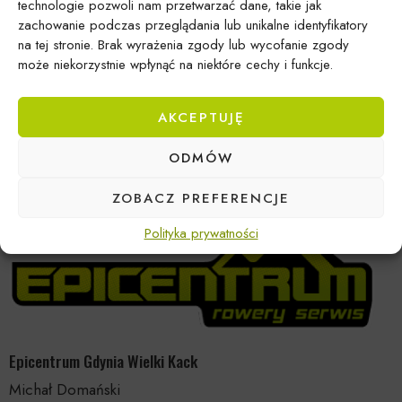
każdy szlak. Przyjdź i przekonaj się, jak nasze rowery
technologie pozwoli nam przetwarzać dane, takie jak
górskie mogą przemienić Twoje wycieczki w
zachowanie podczas przeglądania lub unikalne identyfikatory
niezapomniane przygody!
na tej stronie. Brak wyrażenia zgody lub wycofanie zgody
może niekorzystnie wpłynąć na niektóre cechy i funkcje.
AKCEPTUJĘ
ODMÓW
ZOBACZ PREFERENCJE
Polityka prywatności
Epicentrum Gdynia Wielki Kack
Michał Domański