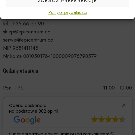
ZOBACZ PREFERENCJE
ul. Druskiennicka 20a
Polityka prywatności
81-531 Gdynia
tel.: 535 66 99 90
sklep@epicentrum.co
serwis@epicentrum.co
NIP 9581411145
Nr konta 08105017641000009076798579
Godziny otwarcia
Pon. - Pt.
11:00 - 19:00
Sobota
11:00 - 15:00
Ocena doskonała
Niedziela
Nieczynne
Na podstawie
302 opinii
Super doradztwo, nawet 10min przed zamknięciem 🙂