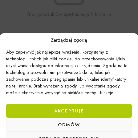
Brak produktów spełniających kryteria
Zarządzaj zgodą
Aby zapewnić jak najlepsze wrażenia, korzystamy z
technologii, takich jak pliki cookie, do przechowywania i/lub
uzyskiwania dostępu do informacji o urządzeniu. Zgoda na te
technologie pozwoli nam przetwarzać dane, takie jak
zachowanie podczas przeglądania lub unikalne identyfikatory
na tej stronie. Brak wyrażenia zgody lub wycofanie zgody
może niekorzystnie wpłynąć na niektóre cechy i funkcje.
AKCEPTUJĘ
ODMÓW
Epicentrum Gdynia Wielki Kack
Michał Domański